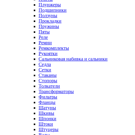
Плунжеры
Подшипники
Ползуны
Прокладки
Пружины
Пяты
Реле
Ремни
Ремкомплекты
Рукоятки
Сальниковая набивка и сальники
Седла
Сетки
Стаканы
Стопоры
Толкатели
Трансформаторы
Фильтры
Фланцы
Шатуны
Шкивы
Шпонки
Штоки
Штуцеры
Валы