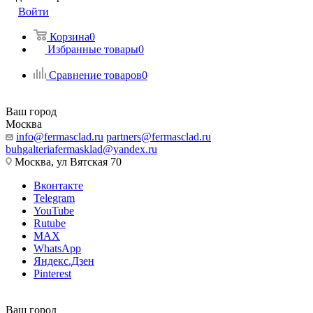
Войти
Корзина
0
Избранные товары
0
Сравнение товаров
0
Ваш город
Москва
info@fermasclad.ru
partners@fermasclad.ru
buhgalteriafermasklad@yandex.ru
Москва, ул Вятская 70
Вконтакте
Telegram
YouTube
Rutube
MAX
WhatsApp
Яндекс.Дзен
Pinterest
Ваш город