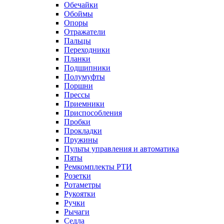
Обечайки
Обоймы
Опоры
Отражатели
Пальцы
Переходники
Планки
Подшипники
Полумуфты
Поршни
Прессы
Приемники
Приспособления
Пробки
Прокладки
Пружины
Пульты управления и автоматика
Пяты
Ремкомплекты РТИ
Розетки
Ротаметры
Рукоятки
Ручки
Рычаги
Седла