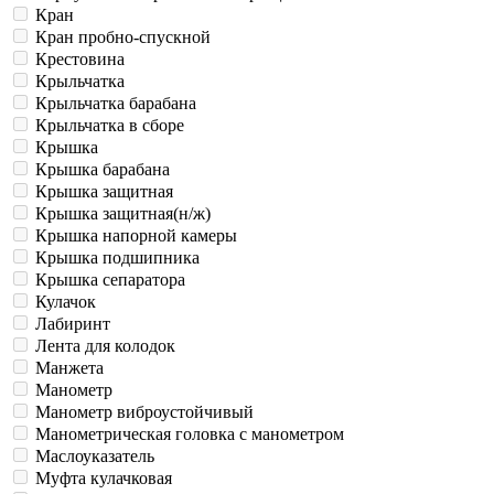
Кран
Кран пробно-спускной
Крестовина
Крыльчатка
Крыльчатка барабана
Крыльчатка в сборе
Крышка
Крышка барабана
Крышка защитная
Крышка защитная(н/ж)
Крышка напорной камеры
Крышка подшипника
Крышка сепаратора
Кулачок
Лабиринт
Лента для колодок
Манжета
Манометр
Манометр виброустойчивый
Манометрическая головка c манометром
Маслоуказатель
Муфта кулачковая