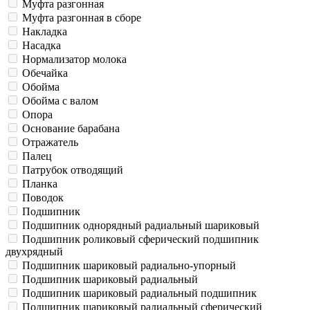
Муфта разгонная
Муфта разгонная в сборе
Накладка
Насадка
Нормализатор молока
Обечайка
Обойма
Обойма с валом
Опора
Основание барабана
Отражатель
Палец
Патрубок отводящий
Планка
Поводок
Подшипник
Подшипник однорядный радиальный шариковый
Подшипник роликовый сферический подшипник
двухрядный
Подшипник шариковый радиально-упорный
Подшипник шариковый радиальный
Подшипник шариковый радиальный подшипник
Подшипник шариковый радиальный сферический