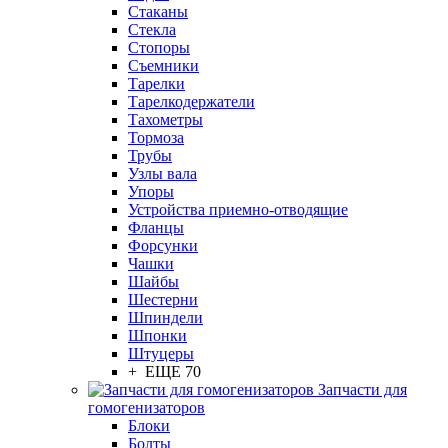
Стаканы
Стекла
Стопоры
Съемники
Тарелки
Тарелкодержатели
Тахометры
Тормоза
Трубы
Узлы вала
Упоры
Устройства приемно-отводящие
Фланцы
Форсунки
Чашки
Шайбы
Шестерни
Шпиндели
Шпонки
Штуцеры
+ ЕЩЕ 70
Запчасти для
гомогенизаторов
Блоки
Болты