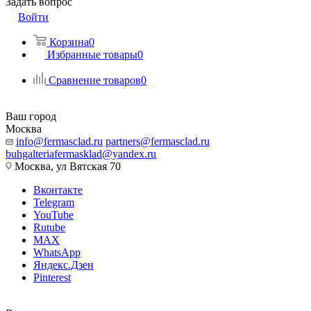
Задать вопрос
Войти
Корзина
0
Избранные товары
0
Сравнение товаров
0
Ваш город
Москва
info@fermasclad.ru
partners@fermasclad.ru
buhgalteriafermasklad@yandex.ru
Москва, ул Вятская 70
Вконтакте
Telegram
YouTube
Rutube
MAX
WhatsApp
Яндекс.Дзен
Pinterest