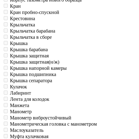
Кран
Кран пробно-спускной
Крестовина
Крыльчатка
Крыльчатка барабана
Крыльчатка в сборе
Крышка
Крышка барабана
Крышка защитная
Крышка защитная(н/ж)
Крышка напорной камеры
Крышка подшипника
Крышка сепаратора
Кулачок
Лабиринт
Лента для колодок
Манжета
Манометр
Манометр виброустойчивый
Манометрическая головка c манометром
Маслоуказатель
Муфта кулачковая