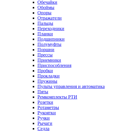
Обечайки
Обоймы
Опоры
Отражатели
Пальцы
Переходники
Планки
Подшипники
Полумуфты
Поршни
Прессы
Приемники
Приспособления
Пробки
Прокладки
Пружины
Пульты управления и автоматика
Пяты
Ремкомплекты РТИ
Розетки
Ротаметры
Рукоятки
Ручки
Рычаги
Седла