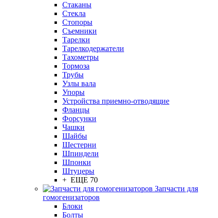
Стаканы
Стекла
Стопоры
Съемники
Тарелки
Тарелкодержатели
Тахометры
Тормоза
Трубы
Узлы вала
Упоры
Устройства приемно-отводящие
Фланцы
Форсунки
Чашки
Шайбы
Шестерни
Шпиндели
Шпонки
Штуцеры
+ ЕЩЕ 70
Запчасти для
гомогенизаторов
Блоки
Болты