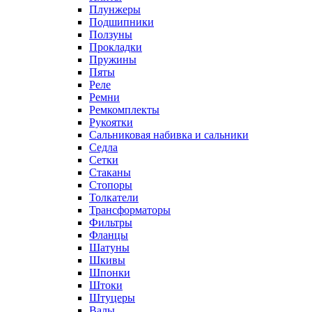
Плунжеры
Подшипники
Ползуны
Прокладки
Пружины
Пяты
Реле
Ремни
Ремкомплекты
Рукоятки
Сальниковая набивка и сальники
Седла
Сетки
Стаканы
Стопоры
Толкатели
Трансформаторы
Фильтры
Фланцы
Шатуны
Шкивы
Шпонки
Штоки
Штуцеры
Валы