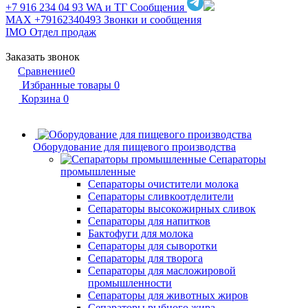
+7 916 234 04 93
WA и ТГ Сообщения
MAX +79162340493
Звонки и сообщения
IMO
Отдел продаж
Заказать звонок
Сравнение
0
Избранные товары
0
Корзина
0
Оборудование для пищевого производства
Сепараторы
промышленные
Сепараторы очистители молока
Сепараторы сливкоотделители
Сепараторы высокожирных сливок
Сепараторы для напитков
Бактофуги для молока
Сепараторы для сыворотки
Сепараторы для творога
Сепараторы для масложировой
промышленности
Сепараторы для животных жиров
Сепараторы рыбного жира