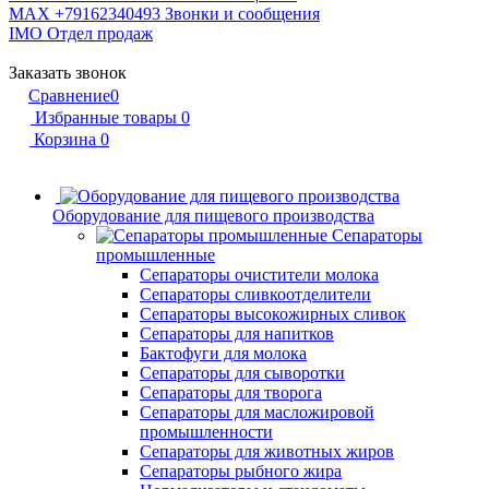
MAX +79162340493
Звонки и сообщения
IMO
Отдел продаж
Заказать звонок
Сравнение
0
Избранные товары
0
Корзина
0
Оборудование для пищевого производства
Сепараторы
промышленные
Сепараторы очистители молока
Сепараторы сливкоотделители
Сепараторы высокожирных сливок
Сепараторы для напитков
Бактофуги для молока
Сепараторы для сыворотки
Сепараторы для творога
Сепараторы для масложировой
промышленности
Сепараторы для животных жиров
Сепараторы рыбного жира