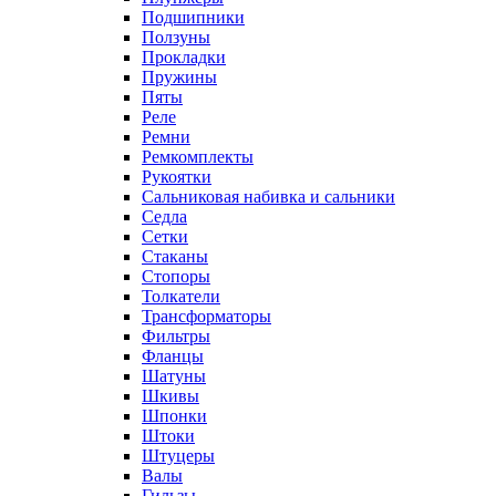
Подшипники
Ползуны
Прокладки
Пружины
Пяты
Реле
Ремни
Ремкомплекты
Рукоятки
Сальниковая набивка и сальники
Седла
Сетки
Стаканы
Стопоры
Толкатели
Трансформаторы
Фильтры
Фланцы
Шатуны
Шкивы
Шпонки
Штоки
Штуцеры
Валы
Гильзы