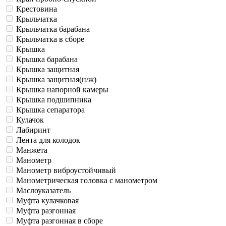
Крестовина
Крыльчатка
Крыльчатка барабана
Крыльчатка в сборе
Крышка
Крышка барабана
Крышка защитная
Крышка защитная(н/ж)
Крышка напорной камеры
Крышка подшипника
Крышка сепаратора
Кулачок
Лабиринт
Лента для колодок
Манжета
Манометр
Манометр виброустойчивый
Манометрическая головка c манометром
Маслоуказатель
Муфта кулачковая
Муфта разгонная
Муфта разгонная в сборе