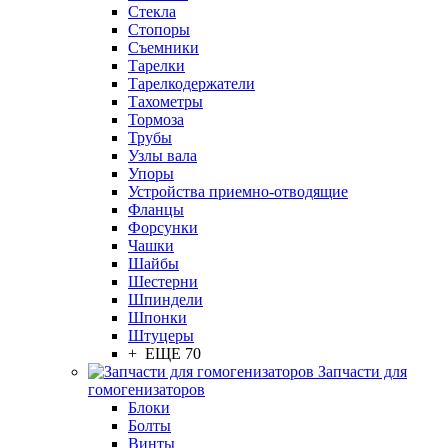
Стекла
Стопоры
Съемники
Тарелки
Тарелкодержатели
Тахометры
Тормоза
Трубы
Узлы вала
Упоры
Устройства приемно-отводящие
Фланцы
Форсунки
Чашки
Шайбы
Шестерни
Шпиндели
Шпонки
Штуцеры
+ ЕЩЕ 70
Запчасти для
гомогенизаторов
Блоки
Болты
Винты