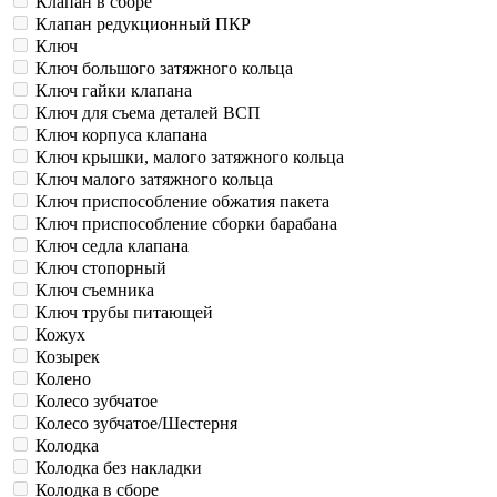
Клапан в сборе
Клапан редукционный ПКР
Ключ
Ключ большого затяжного кольца
Ключ гайки клапана
Ключ для съема деталей ВСП
Ключ корпуса клапана
Ключ крышки, малого затяжного кольца
Ключ малого затяжного кольца
Ключ приспособление обжатия пакета
Ключ приспособление сборки барабана
Ключ седла клапана
Ключ стопорный
Ключ съемника
Ключ трубы питающей
Кожух
Козырек
Колено
Колесо зубчатое
Колесо зубчатое/Шестерня
Колодка
Колодка без накладки
Колодка в сборе