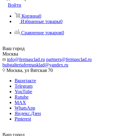
Войти
Корзина
0
Избранные товары
0
Сравнение товаров
0
Ваш город
Москва
info@fermasclad.ru
partners@fermasclad.ru
buhgalteriafermasklad@yandex.ru
Москва, ул Вятская 70
Вконтакте
Telegram
YouTube
Rutube
MAX
WhatsApp
Яндекс.Дзен
Pinterest
Ваш город