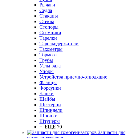
Рычаги
Седла
Стаканы
Стекла
Стопоры
Съемники
Тарелки
Тарелкодержатели
Тахометры
Тормоза
Трубы
Узлы вала
Упоры
Устройства приемно-отводящие
Фланцы
Форсунки
Чашки
Шайбы
Шестерни
Шпиндели
Шпонки
Штуцеры
+ ЕЩЕ 70
Запчасти для
гомогенизаторов