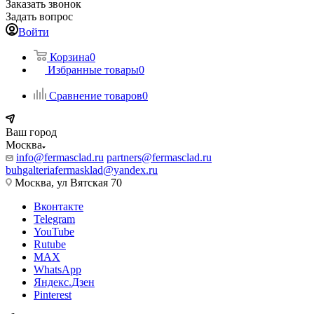
Заказать звонок
Задать вопрос
Войти
Корзина
0
Избранные товары
0
Сравнение товаров
0
Ваш город
Москва
info@fermasclad.ru
partners@fermasclad.ru
buhgalteriafermasklad@yandex.ru
Москва, ул Вятская 70
Вконтакте
Telegram
YouTube
Rutube
MAX
WhatsApp
Яндекс.Дзен
Pinterest