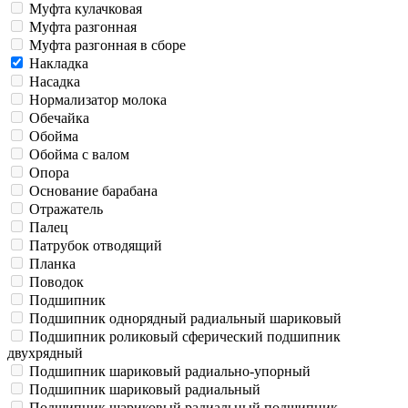
Муфта кулачковая
Муфта разгонная
Муфта разгонная в сборе
Накладка
Насадка
Нормализатор молока
Обечайка
Обойма
Обойма с валом
Опора
Основание барабана
Отражатель
Палец
Патрубок отводящий
Планка
Поводок
Подшипник
Подшипник однорядный радиальный шариковый
Подшипник роликовый сферический подшипник
двухрядный
Подшипник шариковый радиально-упорный
Подшипник шариковый радиальный
Подшипник шариковый радиальный подшипник