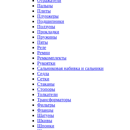
Отражатели
Пальцы
Плиты
Плунжеры
Подшипники
Ползуны
Прокладки
Пружины
Пяты
Реле
Ремни
Ремкомплекты
Рукоятки
Сальниковая набивка и сальники
Седла
Сетки
Стаканы
Стопоры
Толкатели
Трансформаторы
Фильтры
Фланцы
Шатуны
Шкивы
Шпонки