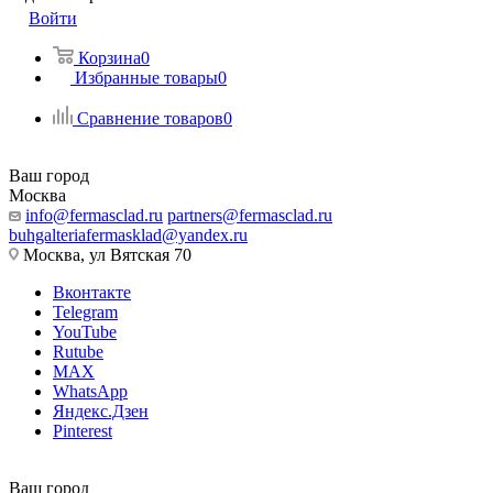
Войти
Корзина
0
Избранные товары
0
Сравнение товаров
0
Ваш город
Москва
info@fermasclad.ru
partners@fermasclad.ru
buhgalteriafermasklad@yandex.ru
Москва, ул Вятская 70
Вконтакте
Telegram
YouTube
Rutube
MAX
WhatsApp
Яндекс.Дзен
Pinterest
Ваш город