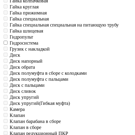
Гайка колпачковая
Гайка круглая
Гайка прижимная
Гайка специальная
Гайка специальная специальная на питающую трубу
Гайка шлицевая
Гидропульт
Гидросистема
Грузик с накладкой
Диск
Диск напорный
Диск обрата
Диск полумуфта в сборе с колодками
Диск полумуфта с пальцами
Диск с пальцами
Диск сливок
Диск упругий
Диск упругий(Гибкая муфта)
Камера
Клапан
Клапан барабана в сборе
Клапан в сборе
Клапан редукционный ПКР