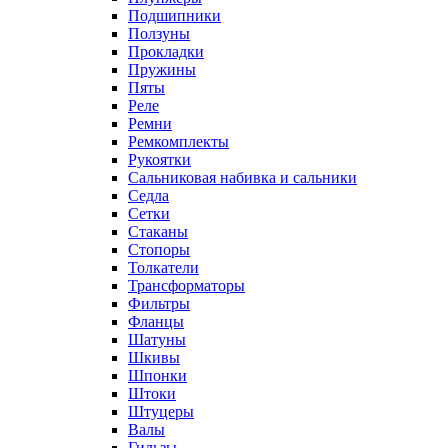
Подшипники
Ползуны
Прокладки
Пружины
Пяты
Реле
Ремни
Ремкомплекты
Рукоятки
Сальниковая набивка и сальники
Седла
Сетки
Стаканы
Стопоры
Толкатели
Трансформаторы
Фильтры
Фланцы
Шатуны
Шкивы
Шпонки
Штоки
Штуцеры
Валы
Гильзы