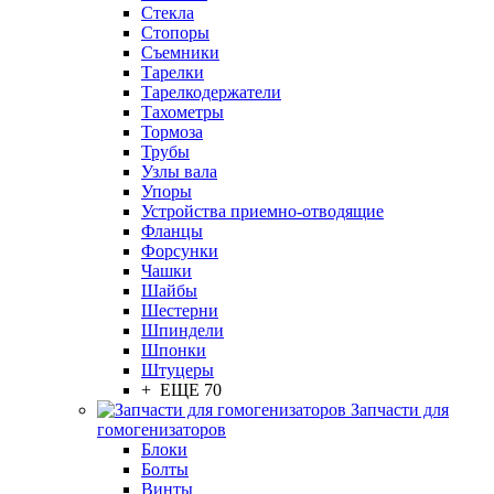
Стекла
Стопоры
Съемники
Тарелки
Тарелкодержатели
Тахометры
Тормоза
Трубы
Узлы вала
Упоры
Устройства приемно-отводящие
Фланцы
Форсунки
Чашки
Шайбы
Шестерни
Шпиндели
Шпонки
Штуцеры
+ ЕЩЕ 70
Запчасти для
гомогенизаторов
Блоки
Болты
Винты