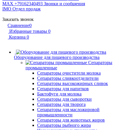
MAX +79162340493
Звонки и сообщения
IMO
Отдел продаж
Заказать звонок
Сравнение
0
Избранные товары
0
Корзина
0
Оборудование для пищевого производства
Сепараторы
промышленные
Сепараторы очистители молока
Сепараторы сливкоотделители
Сепараторы высокожирных сливок
Сепараторы для напитков
Бактофуги для молока
Сепараторы для сыворотки
Сепараторы для творога
Сепараторы для масложировой
промышленности
Сепараторы для животных жиров
Сепараторы рыбного жира