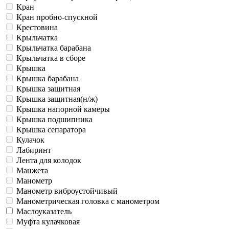
Кран
Кран пробно-спускной
Крестовина
Крыльчатка
Крыльчатка барабана
Крыльчатка в сборе
Крышка
Крышка барабана
Крышка защитная
Крышка защитная(н/ж)
Крышка напорной камеры
Крышка подшипника
Крышка сепаратора
Кулачок
Лабиринт
Лента для колодок
Манжета
Манометр
Манометр виброустойчивый
Манометрическая головка c манометром
Маслоуказатель
Муфта кулачковая