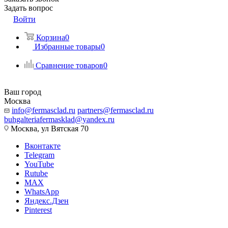
Задать вопрос
Войти
Корзина
0
Избранные товары
0
Сравнение товаров
0
Ваш город
Москва
info@fermasclad.ru
partners@fermasclad.ru
buhgalteriafermasklad@yandex.ru
Москва, ул Вятская 70
Вконтакте
Telegram
YouTube
Rutube
MAX
WhatsApp
Яндекс.Дзен
Pinterest