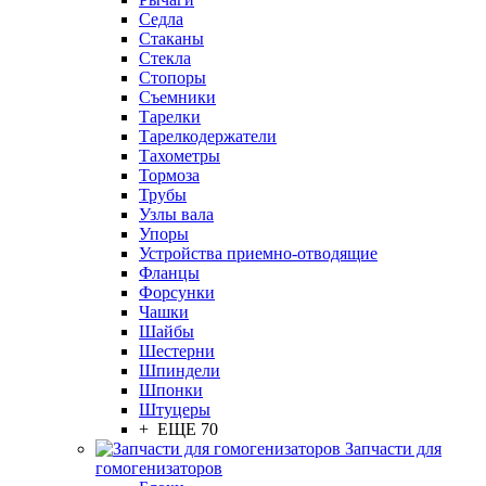
Седла
Стаканы
Стекла
Стопоры
Съемники
Тарелки
Тарелкодержатели
Тахометры
Тормоза
Трубы
Узлы вала
Упоры
Устройства приемно-отводящие
Фланцы
Форсунки
Чашки
Шайбы
Шестерни
Шпиндели
Шпонки
Штуцеры
+ ЕЩЕ 70
Запчасти для
гомогенизаторов