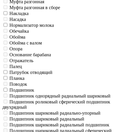
Муфта разгонная
Муфта разгонная в сборе
Накладка
Насадка
Нормализатор молока
Обечайка
Обойма
Обойма с валом
Опора
Основание барабана
Отражатель
Палец
Патрубок отводящий
Планка
Поводок
Подшипник
Подшипник однорядный радиальный шариковый
Подшипник роликовый сферический подшипник
двухрядный
Подшипник шариковый радиально-упорный
Подшипник шариковый радиальный
Подшипник шариковый радиальный подшипник
Подшипник шариковый радиальный сферический