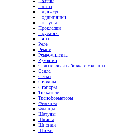
Пальцы
Плиты
Плунжеры
Подшипники
Ползуны
Прокладки
Пружины
Пяты
Реле
Ремни
Ремкомплекты
Рукоятки
Сальниковая набивка и сальники
Седла
Сетки
Стаканы
Стопоры
Толкатели
Трансформаторы
Фильтры
Фланцы
Шатуны
Шкивы
Шпонки
Штоки