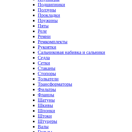
Подшипники
Ползуны
Прокладки
Пружины
Пяты
Реле
Ремни
Ремкомплекты
Рукоятки
Сальниковая набивка и сальники
Седла
Сетки
Стаканы
Стопоры
Толкатели
Трансформаторы
Фильтры
Фланцы
Шатуны
Шкивы
Шпонки
Штоки
Штуцеры
Валы
Гильзы