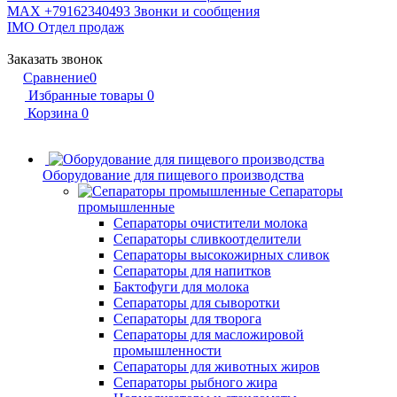
MAX +79162340493
Звонки и сообщения
IMO
Отдел продаж
Заказать звонок
Сравнение
0
Избранные товары
0
Корзина
0
Оборудование для пищевого производства
Сепараторы
промышленные
Сепараторы очистители молока
Сепараторы сливкоотделители
Сепараторы высокожирных сливок
Сепараторы для напитков
Бактофуги для молока
Сепараторы для сыворотки
Сепараторы для творога
Сепараторы для масложировой
промышленности
Сепараторы для животных жиров
Сепараторы рыбного жира