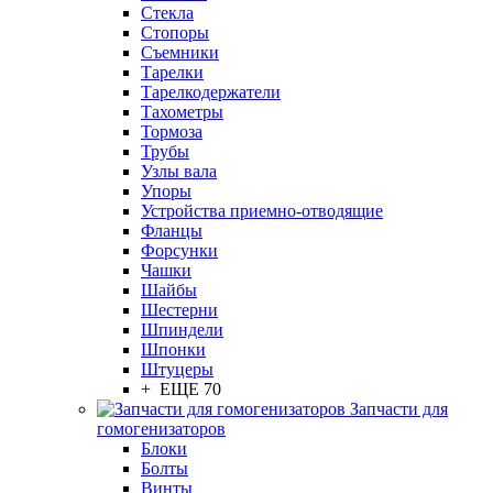
Стекла
Стопоры
Съемники
Тарелки
Тарелкодержатели
Тахометры
Тормоза
Трубы
Узлы вала
Упоры
Устройства приемно-отводящие
Фланцы
Форсунки
Чашки
Шайбы
Шестерни
Шпиндели
Шпонки
Штуцеры
+ ЕЩЕ 70
Запчасти для
гомогенизаторов
Блоки
Болты
Винты