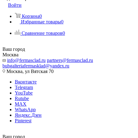
Войти
Корзина
0
Избранные товары
0
Сравнение товаров
0
Ваш город
Москва
info@fermasclad.ru
partners@fermasclad.ru
buhgalteriafermasklad@yandex.ru
Москва, ул Вятская 70
Вконтакте
Telegram
YouTube
Rutube
MAX
WhatsApp
Яндекс.Дзен
Pinterest
Ваш город