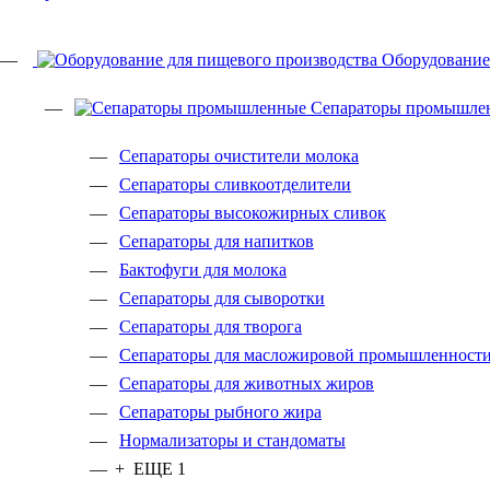
Оборудование
Сепараторы промышле
Сепараторы очистители молока
Сепараторы сливкоотделители
Сепараторы высокожирных сливок
Сепараторы для напитков
Бактофуги для молока
Сепараторы для сыворотки
Сепараторы для творога
Сепараторы для масложировой промышленност
Сепараторы для животных жиров
Сепараторы рыбного жира
Нормализаторы и стандоматы
+ ЕЩЕ 1