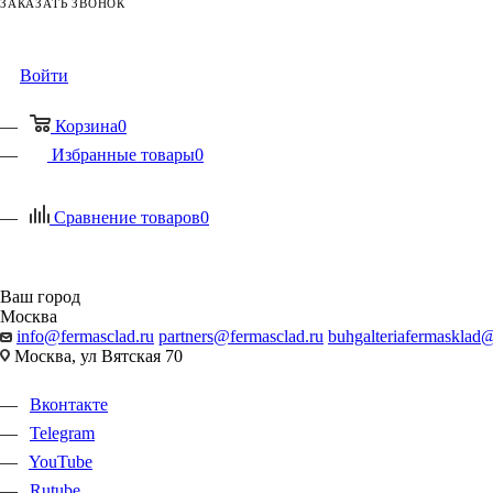
ЗАКАЗАТЬ ЗВОНОК
ЗАДАТЬ ВОПРОС
Войти
Корзина
0
Избранные товары
0
Сравнение товаров
0
Ваш город
Москва
info@fermasclad.ru
partners@fermasclad.ru
buhgalteriafermasklad
Москва, ул Вятская 70
Вконтакте
Telegram
YouTube
Rutube