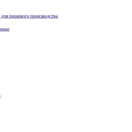
 для пищевого производства
нные
и