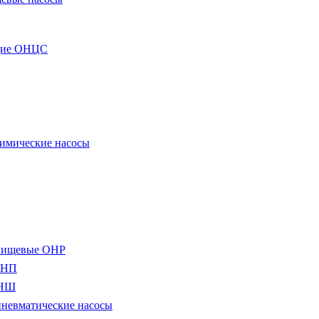
щие ОНЦС
имические насосы
пищевые ОНР
ОНП
ОНШ
невматические насосы