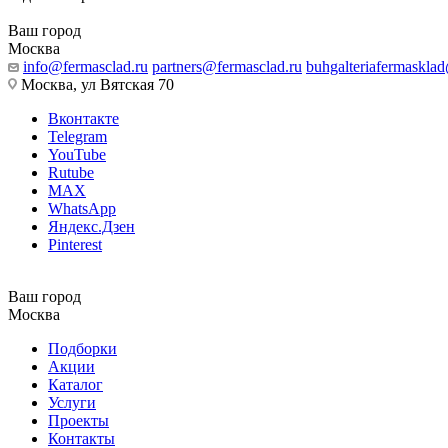
Ваш город
Москва
info@fermasclad.ru
partners@fermasclad.ru
buhgalteriafermaskla
Москва, ул Вятская 70
Вконтакте
Telegram
YouTube
Rutube
MAX
WhatsApp
Яндекс.Дзен
Pinterest
Ваш город
Москва
Подборки
Акции
Каталог
Услуги
Проекты
Контакты