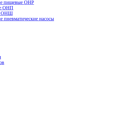
ые пищевые ОНР
ые ОНП
е ОНШ
 пневматические насосы
я
ов