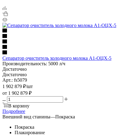
Сепаратор очиститель холодного молока А1-ОЦХ-5
Производительность: 5000 л/ч
Достаточно
Достаточно
Арт.: fs5079
1 902 879
₽
/шт
от
1 902 879 ₽
В корзину
Подробнее
Внешний вид станины
—
Покраска
Покраска
Плакирование