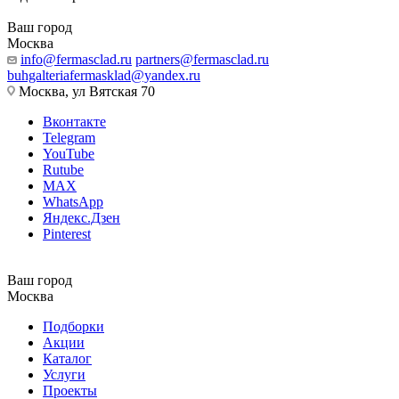
Ваш город
Москва
info@fermasclad.ru
partners@fermasclad.ru
buhgalteriafermasklad@yandex.ru
Москва, ул Вятская 70
Вконтакте
Telegram
YouTube
Rutube
MAX
WhatsApp
Яндекс.Дзен
Pinterest
Ваш город
Москва
Подборки
Акции
Каталог
Услуги
Проекты