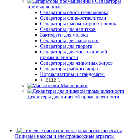
Сепараторы
промышленные
Сепараторы очистители молока
Сепараторы сливкоотделители
Сепараторы высокожирных сливок
Сепараторы для напитков
Бактофуги для молока
Сепараторы для сыворотки
Сепараторы для творога
Сепараторы для масложировой
промышленности
Сепараторы для животных жиров
Сепараторы рыбного жира
Нормализаторы и стандоматы
+ ЕЩЕ 1
Маслобойки
Декантеры для пищевой промышленности
Пищевые насосы и электронасосные агрегаты