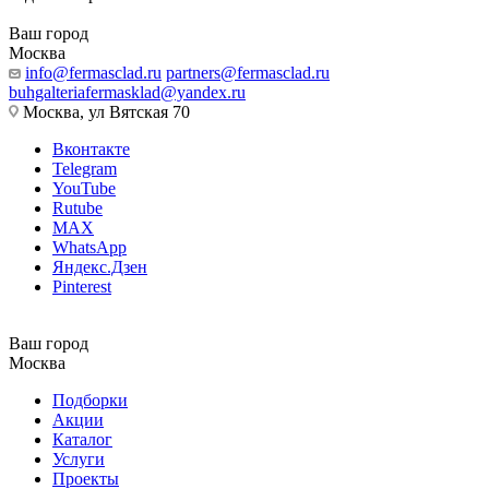
Ваш город
Москва
info@fermasclad.ru
partners@fermasclad.ru
buhgalteriafermasklad@yandex.ru
Москва, ул Вятская 70
Вконтакте
Telegram
YouTube
Rutube
MAX
WhatsApp
Яндекс.Дзен
Pinterest
Ваш город
Москва
Подборки
Акции
Каталог
Услуги
Проекты