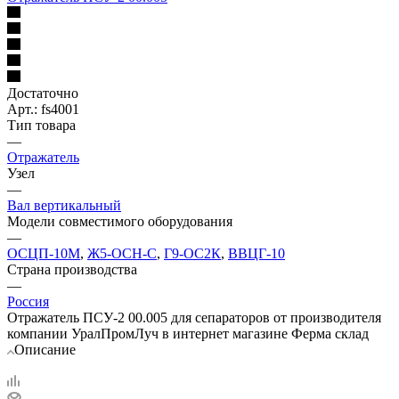
Достаточно
Арт.: fs4001
Тип товара
—
Отражатель
Узел
—
Вал вертикальный
Модели совместимого оборудования
—
ОСЦП-10М
,
Ж5-ОСН-С
,
Г9-ОС2К
,
ВВЦГ-10
Страна производства
—
Россия
Отражатель ПСУ-2 00.005 для сепараторов от производителя
компании УралПромЛуч в интернет магазине Ферма склад
Описание