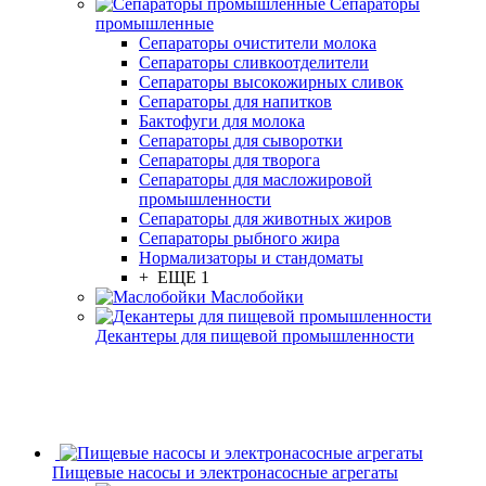
Сепараторы
промышленные
Сепараторы очистители молока
Сепараторы сливкоотделители
Сепараторы высокожирных сливок
Сепараторы для напитков
Бактофуги для молока
Сепараторы для сыворотки
Сепараторы для творога
Сепараторы для масложировой
промышленности
Сепараторы для животных жиров
Сепараторы рыбного жира
Нормализаторы и стандоматы
+ ЕЩЕ 1
Маслобойки
Декантеры для пищевой промышленности
Пищевые насосы и электронасосные агрегаты