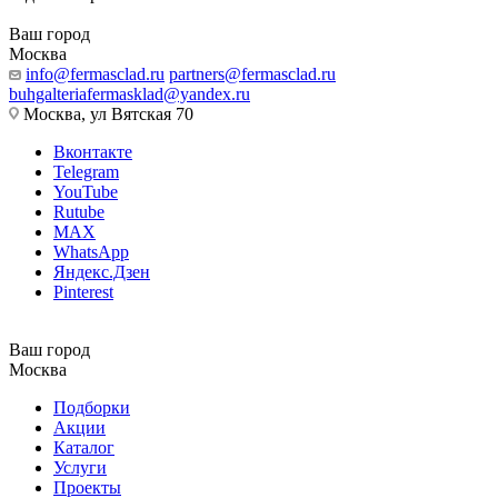
Ваш город
Москва
info@fermasclad.ru
partners@fermasclad.ru
buhgalteriafermasklad@yandex.ru
Москва, ул Вятская 70
Вконтакте
Telegram
YouTube
Rutube
MAX
WhatsApp
Яндекс.Дзен
Pinterest
Ваш город
Москва
Подборки
Акции
Каталог
Услуги
Проекты