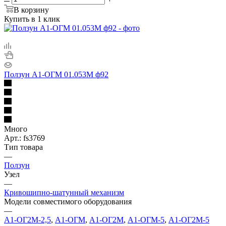
В корзину
Купить в 1 клик
Ползун А1-ОГМ 01.053М ф92
Много
Арт.: fs3769
Тип товара
—
Ползун
Узел
—
Кривошипно-шатунный механизм
Модели совместимого оборудования
—
А1-ОГ2М-2,5
,
А1-ОГМ
,
А1-ОГ2М
,
А1-ОГМ-5
,
А1-ОГ2М-5