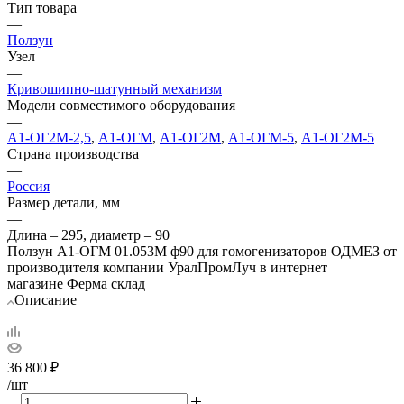
Тип товара
—
Ползун
Узел
—
Кривошипно-шатунный механизм
Модели совместимого оборудования
—
А1-ОГ2М-2,5
,
А1-ОГМ
,
А1-ОГ2М
,
А1-ОГМ-5
,
А1-ОГ2М-5
Страна производства
—
Россия
Размер детали, мм
—
Длина – 295, диаметр – 90
Ползун А1-ОГМ 01.053М ф90 для гомогенизаторов ОДМЕЗ от
производителя компании УралПромЛуч в интернет
магазине Ферма склад
Описание
36 800
₽
/шт