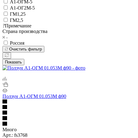
А1-ОГМ-5
А1-ОГ2М-5
ГМ1,25
ГМ2,5
?
Примечание
Страна производства
Россия
Очистить фильтр
Показать
Ползун А1-ОГМ 01.053М ф90
Много
Арт.: fs3768