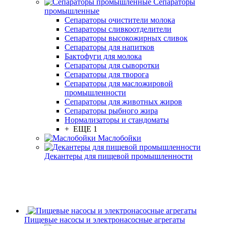
Сепараторы
промышленные
Сепараторы очистители молока
Сепараторы сливкоотделители
Сепараторы высокожирных сливок
Сепараторы для напитков
Бактофуги для молока
Сепараторы для сыворотки
Сепараторы для творога
Сепараторы для масложировой
промышленности
Сепараторы для животных жиров
Сепараторы рыбного жира
Нормализаторы и стандоматы
+ ЕЩЕ 1
Маслобойки
Декантеры для пищевой промышленности
Пищевые насосы и электронасосные агрегаты