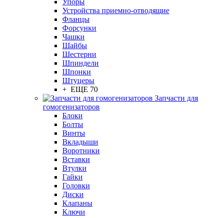
Упоры
Устройства приемно-отводящие
Фланцы
Форсунки
Чашки
Шайбы
Шестерни
Шпиндели
Шпонки
Штуцеры
+ ЕЩЕ 70
Запчасти для
гомогенизаторов
Блоки
Болты
Винты
Вкладыши
Воротники
Вставки
Втулки
Гайки
Головки
Диски
Клапаны
Ключи