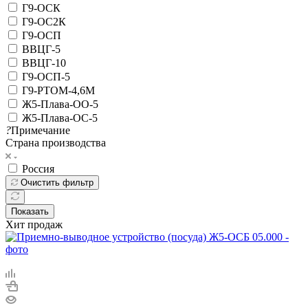
Г9-ОСК
Г9-ОС2К
Г9-ОСП
ВВЦГ-5
ВВЦГ-10
Г9-ОСП-5
Г9-РТОМ-4,6М
Ж5-Плава-ОО-5
Ж5-Плава-ОС-5
?
Примечание
Страна производства
Россия
Очистить фильтр
Показать
Хит продаж