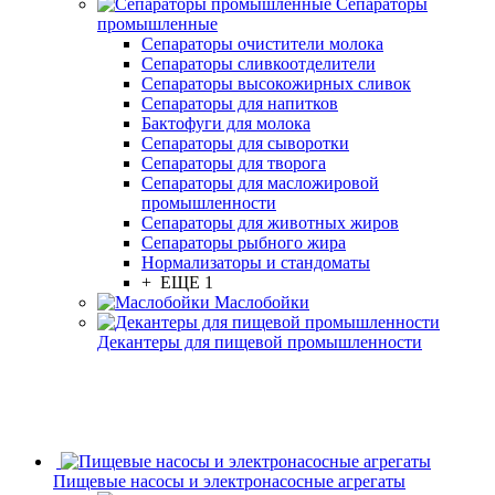
Сепараторы
промышленные
Сепараторы очистители молока
Сепараторы сливкоотделители
Сепараторы высокожирных сливок
Сепараторы для напитков
Бактофуги для молока
Сепараторы для сыворотки
Сепараторы для творога
Сепараторы для масложировой
промышленности
Сепараторы для животных жиров
Сепараторы рыбного жира
Нормализаторы и стандоматы
+ ЕЩЕ 1
Маслобойки
Декантеры для пищевой промышленности
Пищевые насосы и электронасосные агрегаты