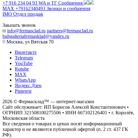
+7 916 234 04 93
WA и ТГ Сообщения
MAX +79162340493
Звонки и сообщения
IMO
Отдел продаж
Заказать звонок
info@fermasclad.ru
partners@fermasclad.ru
buhgalteriafermasklad@yandex.ru
Москва, ул Вятская 70
Вконтакте
Telegram
YouTube
Rutube
MAX
WhatsApp
Яндекс.Дзен
Pinterest
2026 © Фермасклад™ — интернет-магазин
Сайт обслуживает: ИП Борисов Алексей Константинович •
ОГРНИП 321508100275506 • ИНН 667102126401 • г. Королёв,
Московская область
Все сведения о товарах и ценах носят информационный
характер и не являются публичной офертой (п. 2 ст. 437 ГК
РФ).