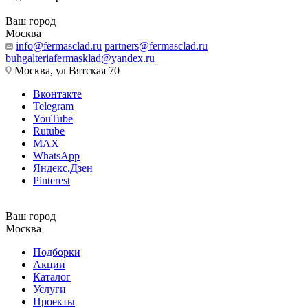
Ваш город
Москва
info@fermasclad.ru
partners@fermasclad.ru
buhgalteriafermasklad@yandex.ru
Москва, ул Вятская 70
Вконтакте
Telegram
YouTube
Rutube
MAX
WhatsApp
Яндекс.Дзен
Pinterest
Ваш город
Москва
Подборки
Акции
Каталог
Услуги
Проекты