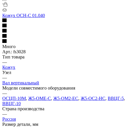
Кожух ОСН-С 01.040
Много
Арт.: fs3028
Тип товара
—
Кожух
Узел
—
Вал вертикальный
Модели совместимого оборудования
—
ОСЦП-10М
,
Ж5-ОМЕ-С
,
Ж5-ОМ2-ЕС
,
Ж5-ОС2-НС
,
ВВЦГ-5
,
ВВЦГ-10
Страна производства
—
Россия
Размер детали, мм