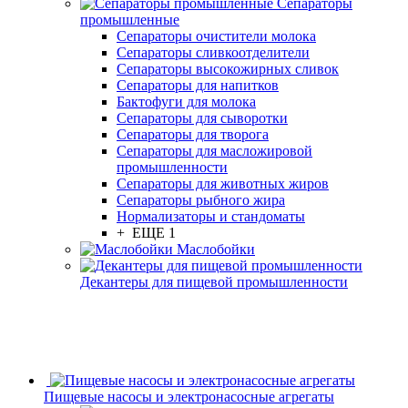
Сепараторы
промышленные
Сепараторы очистители молока
Сепараторы сливкоотделители
Сепараторы высокожирных сливок
Сепараторы для напитков
Бактофуги для молока
Сепараторы для сыворотки
Сепараторы для творога
Сепараторы для масложировой
промышленности
Сепараторы для животных жиров
Сепараторы рыбного жира
Нормализаторы и стандоматы
+ ЕЩЕ 1
Маслобойки
Декантеры для пищевой промышленности
Пищевые насосы и электронасосные агрегаты