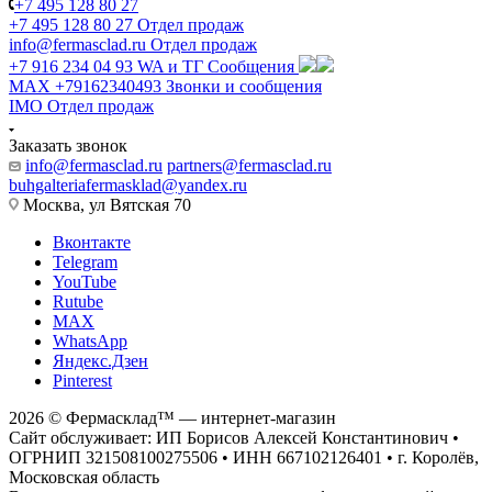
+7 495 128 80 27
+7 495 128 80 27
Отдел продаж
info@fermasclad.ru
Отдел продаж
+7 916 234 04 93
WA и ТГ Сообщения
MAX +79162340493
Звонки и сообщения
IMO
Отдел продаж
Заказать звонок
info@fermasclad.ru
partners@fermasclad.ru
buhgalteriafermasklad@yandex.ru
Москва, ул Вятская 70
Вконтакте
Telegram
YouTube
Rutube
MAX
WhatsApp
Яндекс.Дзен
Pinterest
2026 © Фермасклад™ — интернет-магазин
Сайт обслуживает: ИП Борисов Алексей Константинович •
ОГРНИП 321508100275506 • ИНН 667102126401 • г. Королёв,
Московская область