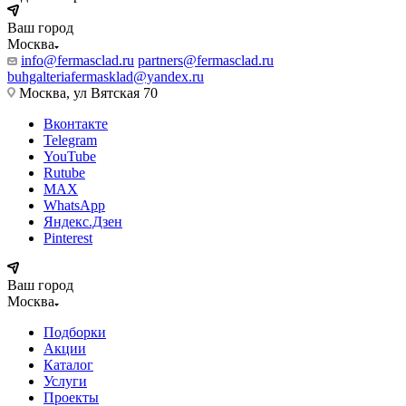
Ваш город
Москва
info@fermasclad.ru
partners@fermasclad.ru
buhgalteriafermasklad@yandex.ru
Москва, ул Вятская 70
Вконтакте
Telegram
YouTube
Rutube
MAX
WhatsApp
Яндекс.Дзен
Pinterest
Ваш город
Москва
Подборки
Акции
Каталог
Услуги
Проекты