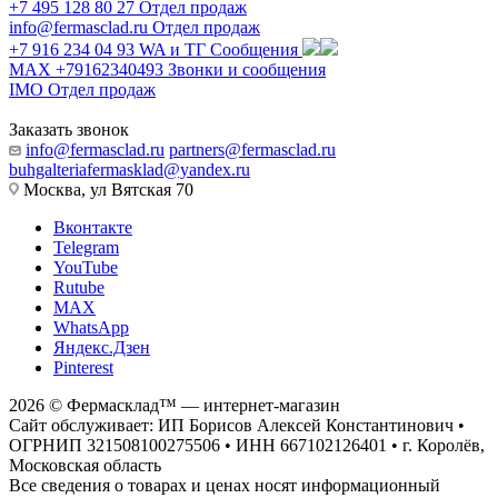
+7 495 128 80 27
Отдел продаж
info@fermasclad.ru
Отдел продаж
+7 916 234 04 93
WA и ТГ Сообщения
MAX +79162340493
Звонки и сообщения
IMO
Отдел продаж
Заказать звонок
info@fermasclad.ru
partners@fermasclad.ru
buhgalteriafermasklad@yandex.ru
Москва, ул Вятская 70
Вконтакте
Telegram
YouTube
Rutube
MAX
WhatsApp
Яндекс.Дзен
Pinterest
2026 © Фермасклад™ — интернет-магазин
Сайт обслуживает: ИП Борисов Алексей Константинович •
ОГРНИП 321508100275506 • ИНН 667102126401 • г. Королёв,
Московская область
Все сведения о товарах и ценах носят информационный