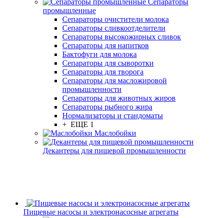
Сепараторы
промышленные
Сепараторы очистители молока
Сепараторы сливкоотделители
Сепараторы высокожирных сливок
Сепараторы для напитков
Бактофуги для молока
Сепараторы для сыворотки
Сепараторы для творога
Сепараторы для масложировой
промышленности
Сепараторы для животных жиров
Сепараторы рыбного жира
Нормализаторы и стандоматы
+ ЕЩЕ 1
Маслобойки
Декантеры для пищевой промышленности
Пищевые насосы и электронасосные агрегаты