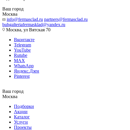
Ваш город
Москва
info@fermasclad.ru
partners@fermasclad.ru
buhgalteriafermasklad@yandex.ru
Москва, ул Вятская 70
Вконтакте
Telegram
YouTube
Rutube
MAX
WhatsApp
Яндекс.Дзен
Pinterest
Ваш город
Москва
Подборки
Акции
Каталог
Услуги
Проекты