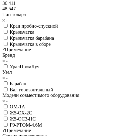
36 411
48 547
Тип товара
Кран пробно-спускной
Крыльчатка
Крыльчатка барабана
Крыльчатка в сборе
?
Примечание
Бренд
УралПромЛуч
Узел
Барабан
Вал горизонтальный
Модели совместимого оборудования
ОМ-1А
Ж5-ОХ-2С
Ж5-ОС3-НС
Г9-РТОМ-4,6М
?
Примечание
Страна производства