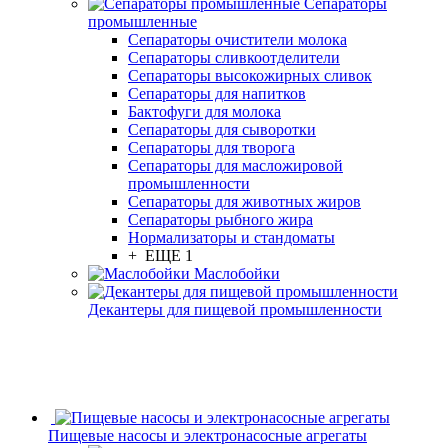
Сепараторы
промышленные
Сепараторы очистители молока
Сепараторы сливкоотделители
Сепараторы высокожирных сливок
Сепараторы для напитков
Бактофуги для молока
Сепараторы для сыворотки
Сепараторы для творога
Сепараторы для масложировой
промышленности
Сепараторы для животных жиров
Сепараторы рыбного жира
Нормализаторы и стандоматы
+ ЕЩЕ 1
Маслобойки
Декантеры для пищевой промышленности
Пищевые насосы и электронасосные агрегаты