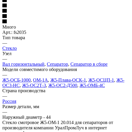
Много
Арт.: fs2035
Тип товара
—
Стекло
Узел
—
Вал горизонтальный
,
Сепаратор
,
Сепаратор в сборе
Модели совместимого оборудования
—
Ж5-ОСБ-1000
,
ОМ-1А
,
Ж5-Плава-ОСК-1
,
Ж5-ОСЦП-1
,
Ж5-
ОС3-НС
,
Ж5-ОС2Т-3
,
Ж5-ОС2-Д500
,
Ж5-ОМБ-4С
Страна производства
—
Россия
Размер детали, мм
—
Наружный диаметр - 44
Стекло смотровое Ж5-ОМ-1 20.014 для сепараторов от
производителя компании УралПромЛуч в интернет