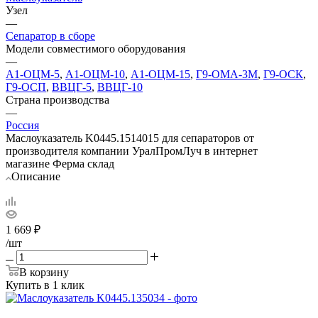
Узел
—
Сепаратор в сборе
Модели совместимого оборудования
—
А1-ОЦМ-5
,
А1-ОЦМ-10
,
А1-ОЦМ-15
,
Г9-ОМА-3М
,
Г9-ОСК
,
Г9-ОСП
,
ВВЦГ-5
,
ВВЦГ-10
Страна производства
—
Россия
Маслоуказатель K0445.1514015 для сепараторов от
производителя компании УралПромЛуч в интернет
магазине Ферма склад
Описание
1 669
₽
/шт
В корзину
Купить в 1 клик