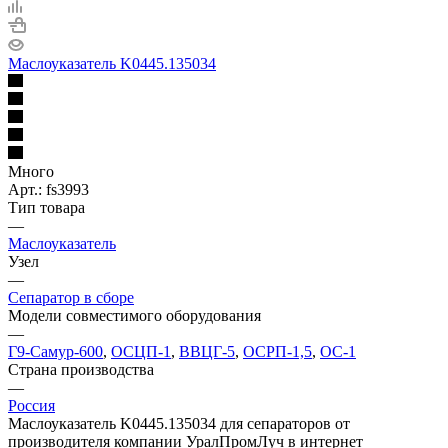
Маслоуказатель K0445.135034
Много
Арт.: fs3993
Тип товара
—
Маслоуказатель
Узел
—
Сепаратор в сборе
Модели совместимого оборудования
—
Г9-Самур-600
,
ОСЦП-1
,
ВВЦГ-5
,
ОСРП-1,5
,
ОС-1
Страна производства
—
Россия
Маслоуказатель K0445.135034 для сепараторов от
производителя компании УралПромЛуч в интернет