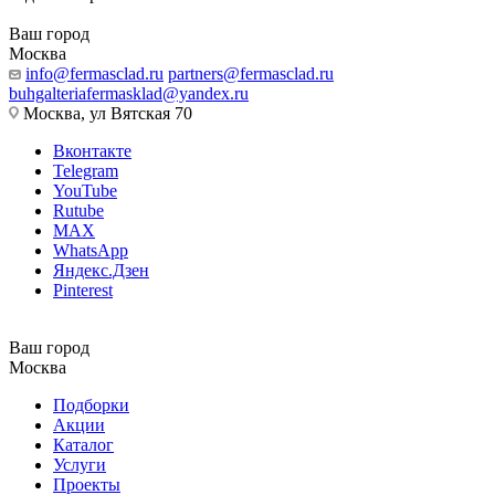
Ваш город
Москва
info@fermasclad.ru
partners@fermasclad.ru
buhgalteriafermasklad@yandex.ru
Москва, ул Вятская 70
Вконтакте
Telegram
YouTube
Rutube
MAX
WhatsApp
Яндекс.Дзен
Pinterest
Ваш город
Москва
Подборки
Акции
Каталог
Услуги
Проекты