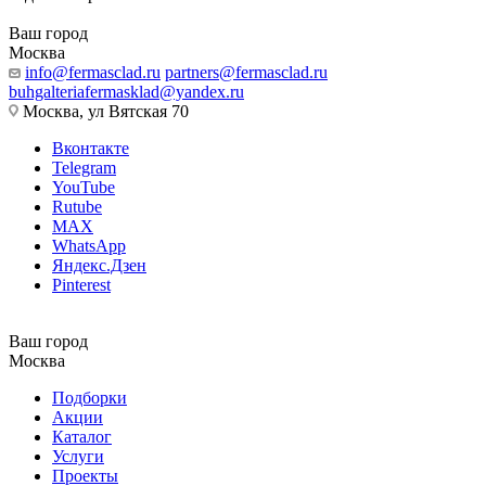
Ваш город
Москва
info@fermasclad.ru
partners@fermasclad.ru
buhgalteriafermasklad@yandex.ru
Москва, ул Вятская 70
Вконтакте
Telegram
YouTube
Rutube
MAX
WhatsApp
Яндекс.Дзен
Pinterest
Ваш город
Москва
Подборки
Акции
Каталог
Услуги
Проекты