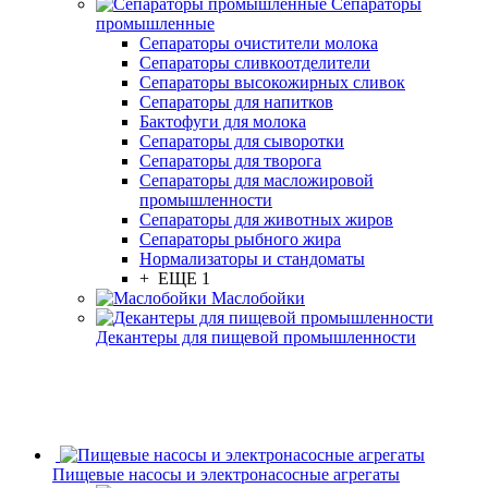
Сепараторы
промышленные
Сепараторы очистители молока
Сепараторы сливкоотделители
Сепараторы высокожирных сливок
Сепараторы для напитков
Бактофуги для молока
Сепараторы для сыворотки
Сепараторы для творога
Сепараторы для масложировой
промышленности
Сепараторы для животных жиров
Сепараторы рыбного жира
Нормализаторы и стандоматы
+ ЕЩЕ 1
Маслобойки
Декантеры для пищевой промышленности
Пищевые насосы и электронасосные агрегаты