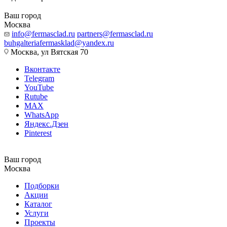
Ваш город
Москва
info@fermasclad.ru
partners@fermasclad.ru
buhgalteriafermasklad@yandex.ru
Москва, ул Вятская 70
Вконтакте
Telegram
YouTube
Rutube
MAX
WhatsApp
Яндекс.Дзен
Pinterest
Ваш город
Москва
Подборки
Акции
Каталог
Услуги
Проекты