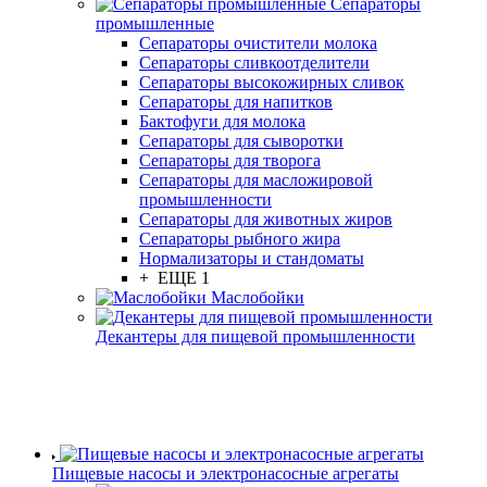
Сепараторы
промышленные
Сепараторы очистители молока
Сепараторы сливкоотделители
Сепараторы высокожирных сливок
Сепараторы для напитков
Бактофуги для молока
Сепараторы для сыворотки
Сепараторы для творога
Сепараторы для масложировой
промышленности
Сепараторы для животных жиров
Сепараторы рыбного жира
Нормализаторы и стандоматы
+ ЕЩЕ 1
Маслобойки
Декантеры для пищевой промышленности
Пищевые насосы и электронасосные агрегаты