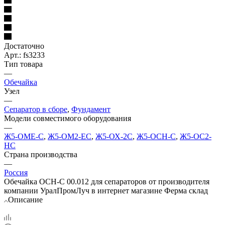
Достаточно
Арт.: fs3233
Тип товара
—
Обечайка
Узел
—
Сепаратор в сборе
,
Фундамент
Модели совместимого оборудования
—
Ж5-ОМЕ-С
,
Ж5-ОМ2-ЕС
,
Ж5-ОХ-2С
,
Ж5-ОСН-С
,
Ж5-ОС2-
НС
Страна производства
—
Россия
Обечайка ОСН-С 00.012 для сепараторов от производителя
компании УралПромЛуч в интернет магазине Ферма склад
Описание