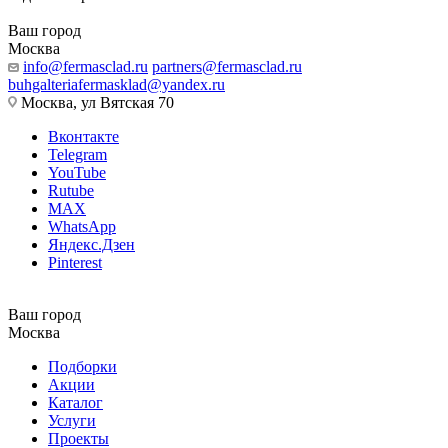
Ваш город
Москва
info@fermasclad.ru
partners@fermasclad.ru
buhgalteriafermasklad@yandex.ru
Москва, ул Вятская 70
Вконтакте
Telegram
YouTube
Rutube
MAX
WhatsApp
Яндекс.Дзен
Pinterest
Ваш город
Москва
Подборки
Акции
Каталог
Услуги
Проекты