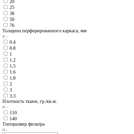
20
25
38
50
76
Толщина перфорированного каркаса, мм
0.4
0.8
1
1.2
1.5
1.6
1.8
2
3
3.3
Плотность ткани, гр./кв.м.
110
140
Типоразмер фильтра