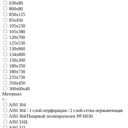
630x80
800x80
850x125
85x450
105x230
105x380
120x700
125x530
130x860
134x800
150x300
180x350
180x730
235x730
350x450
300x60x40
Материал
AISI 304
AISI 304 / 1 слой-перфорация / 2 слой-сетка нержавеющая
AISI 304/Пищевой полипропилен PP H030
AISI 316L
AISI 321