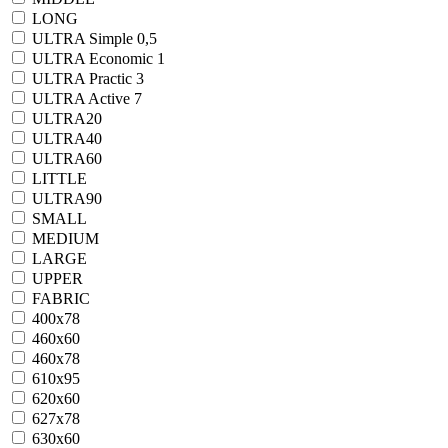
LONG
ULTRA Simple 0,5
ULTRA Economic 1
ULTRA Practic 3
ULTRA Active 7
ULTRA20
ULTRA40
ULTRA60
LITTLE
ULTRA90
SMALL
MEDIUM
LARGE
UPPER
FABRIC
400x78
460x60
460x78
610x95
620x60
627x78
630x60