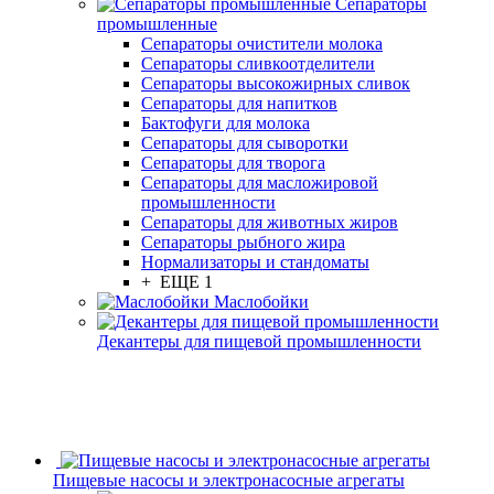
Сепараторы
промышленные
Сепараторы очистители молока
Сепараторы сливкоотделители
Сепараторы высокожирных сливок
Сепараторы для напитков
Бактофуги для молока
Сепараторы для сыворотки
Сепараторы для творога
Сепараторы для масложировой
промышленности
Сепараторы для животных жиров
Сепараторы рыбного жира
Нормализаторы и стандоматы
+ ЕЩЕ 1
Маслобойки
Декантеры для пищевой промышленности
Пищевые насосы и электронасосные агрегаты