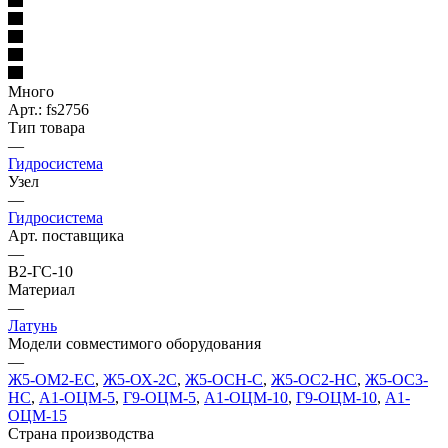
Много
Арт.: fs2756
Тип товара
—
Гидросистема
Узел
—
Гидросистема
Арт. поставщика
—
В2-ГС-10
Материал
—
Латунь
Модели совместимого оборудования
—
Ж5-ОМ2-ЕС
,
Ж5-ОХ-2С
,
Ж5-ОСН-С
,
Ж5-ОС2-НС
,
Ж5-ОС3-
НС
,
А1-ОЦМ-5
,
Г9-ОЦМ-5
,
А1-ОЦМ-10
,
Г9-ОЦМ-10
,
А1-
ОЦМ-15
Страна производства