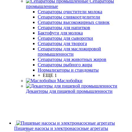
Сепараторы
промышленные
Сепараторы очистители молока
Сепараторы сливкоотделители
Сепараторы высокожирных сливок
Сепараторы для напитков
Бактофуги для молока
Сепараторы для сыворотки
Сепараторы для творога
Сепараторы для масложировой
промышленности
Сепараторы для животных жиров
Сепараторы рыбного жира
Нормализаторы и стандоматы
+ ЕЩЕ 1
Маслобойки
Декантеры для пищевой промышленности
Пищевые насосы и электронасосные агрегаты