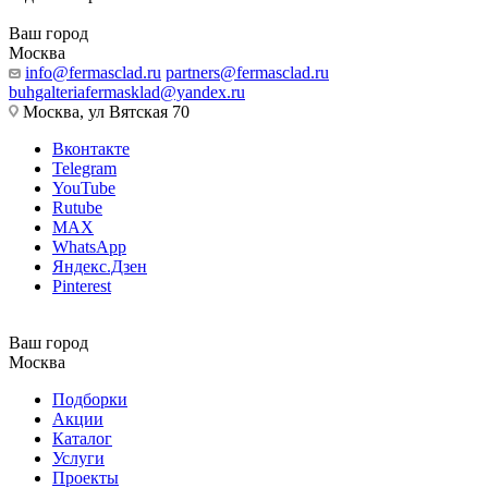
Ваш город
Москва
info@fermasclad.ru
partners@fermasclad.ru
buhgalteriafermasklad@yandex.ru
Москва, ул Вятская 70
Вконтакте
Telegram
YouTube
Rutube
MAX
WhatsApp
Яндекс.Дзен
Pinterest
Ваш город
Москва
Подборки
Акции
Каталог
Услуги
Проекты