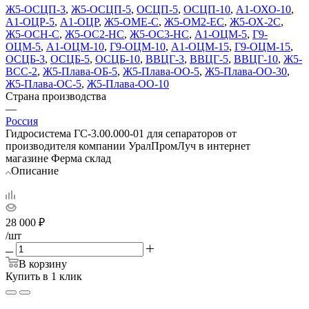
Ж5-ОСЦП-3
,
Ж5-ОСЦП-5
,
ОСЦП-5
,
ОСЦП-10
,
А1-ОХО-10
,
А1-ОЦР-5
,
А1-ОЦР
,
Ж5-ОМЕ-С
,
Ж5-ОМ2-ЕС
,
Ж5-ОХ-2С
,
Ж5-ОСН-С
,
Ж5-ОС2-НС
,
Ж5-ОС3-НС
,
А1-ОЦМ-5
,
Г9-
ОЦМ-5
,
А1-ОЦМ-10
,
Г9-ОЦМ-10
,
А1-ОЦМ-15
,
Г9-ОЦМ-15
,
ОСЦБ-3
,
ОСЦБ-5
,
ОСЦБ-10
,
ВВЦГ-3
,
ВВЦГ-5
,
ВВЦГ-10
,
Ж5-
ВСС-2
,
Ж5-Плава-ОБ-5
,
Ж5-Плава-ОО-5
,
Ж5-Плава-ОО-30
,
Ж5-Плава-ОС-5
,
Ж5-Плава-ОО-10
Страна производства
—
Россия
Гидросистема ГС-3.00.000-01 для сепараторов от
производителя компании УралПромЛуч в интернет
магазине Ферма склад
Описание
28 000
₽
/шт
В корзину
Купить в 1 клик