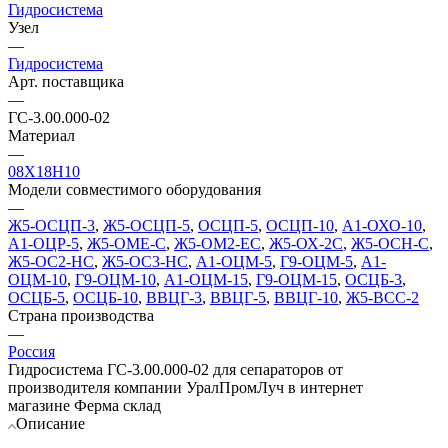
Гидросистема
Узел
—
Гидросистема
Арт. поставщика
—
ГС-3.00.000-02
Материал
—
08Х18Н10
Модели совместимого оборудования
—
Ж5-ОСЦП-3
,
Ж5-ОСЦП-5
,
ОСЦП-5
,
ОСЦП-10
,
А1-ОХО-10
,
А1-ОЦР-5
,
Ж5-ОМЕ-С
,
Ж5-ОМ2-ЕС
,
Ж5-ОХ-2С
,
Ж5-ОСН-С
,
Ж5-ОС2-НС
,
Ж5-ОС3-НС
,
А1-ОЦМ-5
,
Г9-ОЦМ-5
,
А1-
ОЦМ-10
,
Г9-ОЦМ-10
,
А1-ОЦМ-15
,
Г9-ОЦМ-15
,
ОСЦБ-3
,
ОСЦБ-5
,
ОСЦБ-10
,
ВВЦГ-3
,
ВВЦГ-5
,
ВВЦГ-10
,
Ж5-ВСС-2
Страна производства
—
Россия
Гидросистема ГС-3.00.000-02 для сепараторов от
производителя компании УралПромЛуч в интернет
магазине Ферма склад
Описание