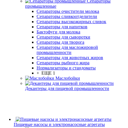
Сепараторы
промышленные
Сепараторы очистители молока
Сепараторы сливкоотделители
Сепараторы высокожирных сливок
Сепараторы для напитков
Бактофуги для молока
Сепараторы для сыворотки
Сепараторы для творога
Сепараторы для масложировой
промышленности
Сепараторы для животных жиров
Сепараторы рыбного жира
Нормализаторы и стандоматы
+ ЕЩЕ 1
Маслобойки
Декантеры для пищевой промышленности
Пищевые насосы и электронасосные агрегаты