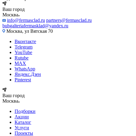
Ваш город
Москва
info@fermasclad.ru
partners@fermasclad.ru
buhgalteriafermasklad@yandex.ru
Москва, ул Вятская 70
Вконтакте
Telegram
YouTube
Rutube
MAX
WhatsApp
Яндекс.Дзен
Pinterest
Ваш город
Москва
Подборки
Акции
Каталог
Услуги
Проекты