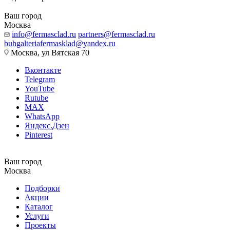
Ваш город
Москва
info@fermasclad.ru
partners@fermasclad.ru
buhgalteriafermasklad@yandex.ru
Москва, ул Вятская 70
Вконтакте
Telegram
YouTube
Rutube
MAX
WhatsApp
Яндекс.Дзен
Pinterest
Ваш город
Москва
Подборки
Акции
Каталог
Услуги
Проекты