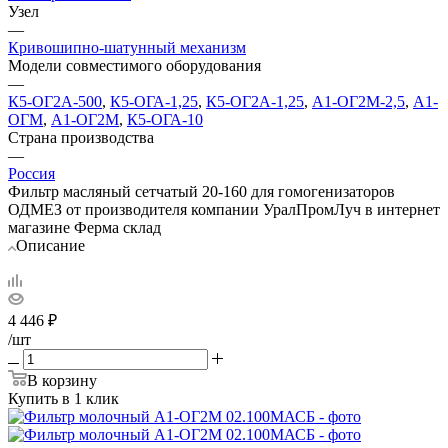
Узел
—
Кривошипно-шатунный механизм
Модели совместимого оборудования
—
К5-ОГ2А-500
,
К5-ОГА-1,25
,
К5-ОГ2А-1,25
,
А1-ОГ2М-2,5
,
А1-
ОГМ
,
А1-ОГ2М
,
К5-ОГА-10
Страна производства
—
Россия
Фильтр масляный сетчатый 20-160 для гомогенизаторов
ОДМЕЗ от производителя компании УралПромЛуч в интернет
магазине Ферма склад
Описание
4 446
₽
/шт
В корзину
Купить в 1 клик