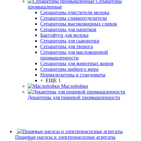
Сепараторы
промышленные
Сепараторы очистители молока
Сепараторы сливкоотделители
Сепараторы высокожирных сливок
Сепараторы для напитков
Бактофуги для молока
Сепараторы для сыворотки
Сепараторы для творога
Сепараторы для масложировой
промышленности
Сепараторы для животных жиров
Сепараторы рыбного жира
Нормализаторы и стандоматы
+ ЕЩЕ 1
Маслобойки
Декантеры для пищевой промышленности
Пищевые насосы и электронасосные агрегаты