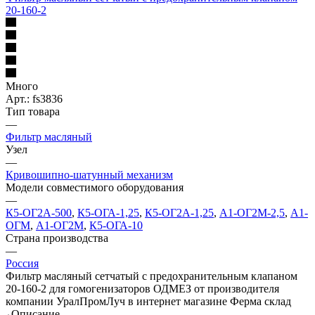
20-160-2
Много
Арт.: fs3836
Тип товара
—
Фильтр масляный
Узел
—
Кривошипно-шатунный механизм
Модели совместимого оборудования
—
К5-ОГ2А-500
,
К5-ОГА-1,25
,
К5-ОГ2А-1,25
,
А1-ОГ2М-2,5
,
А1-
ОГМ
,
А1-ОГ2М
,
К5-ОГА-10
Страна производства
—
Россия
Фильтр масляный сетчатый с предохранительным клапаном
20-160-2 для гомогенизаторов ОДМЕЗ от производителя
компании УралПромЛуч в интернет магазине Ферма склад
Описание