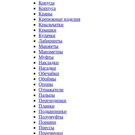
Конусы
Корпуса
Краны
Крепежные изделия
Крыльчатки
Крышки
Кулачки
Лабиринты
Манжеты
Манометры
Муфты
Накладки
Насадки
Обечайки
Обоймы
Опоры
Отражатели
Пальцы
Переходники
Планки
Подшипники
Полумуфты
Поршни
Прессы
Приемники