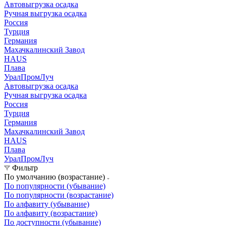
Автовыгрузка осадка
Ручная выгрузка осадка
Россия
Турция
Германия
Махачкалинский Завод
HAUS
Плава
УралПромЛуч
Автовыгрузка осадка
Ручная выгрузка осадка
Россия
Турция
Германия
Махачкалинский Завод
HAUS
Плава
УралПромЛуч
Фильтр
По умолчанию (возрастание)
По популярности (убывание)
По популярности (возрастание)
По алфавиту (убывание)
По алфавиту (возрастание)
По доступности (убывание)