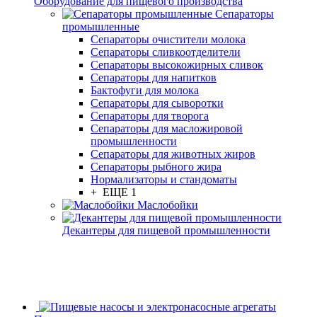
Оборудование для пищевого производства
Сепараторы
промышленные
Сепараторы очистители молока
Сепараторы сливкоотделители
Сепараторы высокожирных сливок
Сепараторы для напитков
Бактофуги для молока
Сепараторы для сыворотки
Сепараторы для творога
Сепараторы для масложировой
промышленности
Сепараторы для животных жиров
Сепараторы рыбного жира
Нормализаторы и стандоматы
+ ЕЩЕ 1
Маслобойки
Декантеры для пищевой промышленности