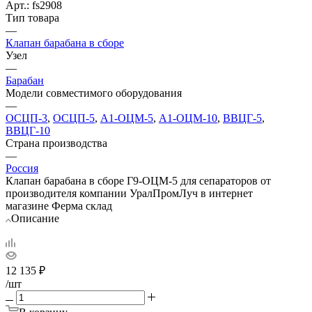
Арт.: fs2908
Тип товара
—
Клапан барабана в сборе
Узел
—
Барабан
Модели совместимого оборудования
—
ОСЦП-3
,
ОСЦП-5
,
А1-ОЦМ-5
,
А1-ОЦМ-10
,
ВВЦГ-5
,
ВВЦГ-10
Страна производства
—
Россия
Клапан барабана в сборе Г9-ОЦМ-5 для сепараторов от
производителя компании УралПромЛуч в интернет
магазине Ферма склад
Описание
12 135
₽
/шт