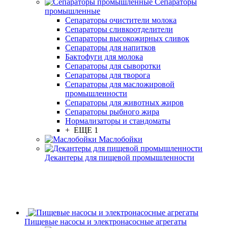
Сепараторы
промышленные
Сепараторы очистители молока
Сепараторы сливкоотделители
Сепараторы высокожирных сливок
Сепараторы для напитков
Бактофуги для молока
Сепараторы для сыворотки
Сепараторы для творога
Сепараторы для масложировой
промышленности
Сепараторы для животных жиров
Сепараторы рыбного жира
Нормализаторы и стандоматы
+ ЕЩЕ 1
Маслобойки
Декантеры для пищевой промышленности
Пищевые насосы и электронасосные агрегаты