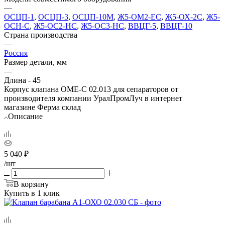
—
ОСЦП-1
,
ОСЦП-3
,
ОСЦП-10М
,
Ж5-ОМ2-ЕС
,
Ж5-ОХ-2С
,
Ж5-
ОСН-С
,
Ж5-ОС2-НС
,
Ж5-ОС3-НС
,
ВВЦГ-5
,
ВВЦГ-10
Страна производства
—
Россия
Размер детали, мм
—
Длина - 45
Корпус клапана ОМЕ-С 02.013 для сепараторов от
производителя компании УралПромЛуч в интернет
магазине Ферма склад
Описание
5 040
₽
/шт
В корзину
Купить в 1 клик