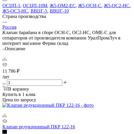
—
ОСЦП-1
,
ОСЦП-10М
,
Ж5-ОМ2-ЕС
,
Ж5-ОСН-С
,
Ж5-ОС2-НС
,
Ж5-ОС3-НС
,
ВВЦГ-5
,
ВВЦГ-10
Страна производства
—
Россия
Клапан барабана в сборе ОСН-С, ОС2-НС, ОМЕ-С для
сепараторов от производителя компании УралПромЛуч в
интернет магазине Ферма склад
Описание
11 786
₽
/шт
В корзину
Купить в 1 клик
Цена по запросу
Клапан редукционный ПКР 122-16