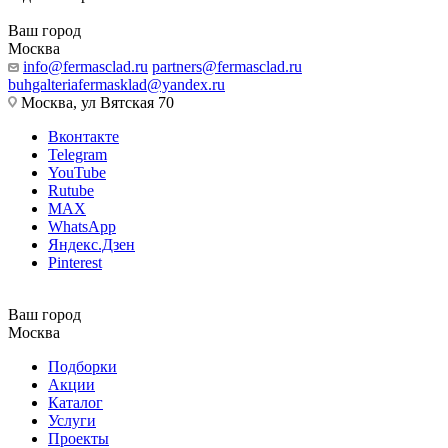
Ваш город
Москва
info@fermasclad.ru
partners@fermasclad.ru
buhgalteriafermasklad@yandex.ru
Москва, ул Вятская 70
Вконтакте
Telegram
YouTube
Rutube
MAX
WhatsApp
Яндекс.Дзен
Pinterest
Ваш город
Москва
Подборки
Акции
Каталог
Услуги
Проекты