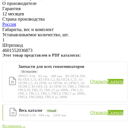
О производителе
Гарантия
12 месяцев
Страна производства
Россия
Габариты, вес и комплект
Устанавливаемое количество, шт.
1
Штрихкод
4601552036873
Этот товар представлен в PDF каталогах:
Запчасти для всех гомогенизаторов
По моделям
SPW27-3/26 · 63 стр. · 449 тов. · К5-ОГ2А-500,
К5-ОГА-1,25, К5-ОГА-1,2, К5-ОГ2А-1,25, А1-
Открыть
Скачать
ОГ2М-2,5, А1-ОГМ, А1-ОГ2М, А1-ОГМ-5, А1-
ОГ2М-5, К5-ОГА-10, А1-ОГМ-10, ГМ0,2, ГМ0,50,
ГМ-0,50, ГМ1,25, ГМ1,25 до 2008г., ГМ-1,25,
ГМ1,5, ГМ-2,5, ГМ2,5, ГМ3,0, ГМ2,5 до 2008г.,
ГМ5,0, ГМ5,0МД, ГМ5,0 до 2008г.
Весь каталог
Общий
Открыть
Скачать
FSW28-1/26 · 444 стр. · 2459 тов.
Все каталоги →