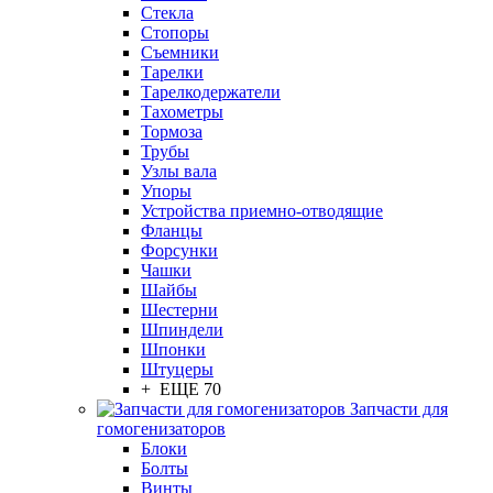
Стекла
Стопоры
Съемники
Тарелки
Тарелкодержатели
Тахометры
Тормоза
Трубы
Узлы вала
Упоры
Устройства приемно-отводящие
Фланцы
Форсунки
Чашки
Шайбы
Шестерни
Шпиндели
Шпонки
Штуцеры
+ ЕЩЕ 70
Запчасти для
гомогенизаторов
Блоки
Болты
Винты