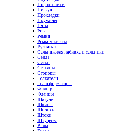
Подшипники
Ползуны
Прокладки
Пружины
Пяты
Реле
Ремни
Ремкомплекты
Рукоятки
Сальниковая набивка и сальники
Седла
Сетки
Стаканы
Стопоры
Толкатели
Трансформаторы
Фильтры
Фланцы
Шатуны
Шкивы
Шпонки
Штоки
Штуцеры
Валы
Гильзы