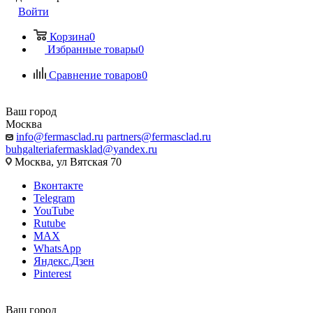
Войти
Корзина
0
Избранные товары
0
Сравнение товаров
0
Ваш город
Москва
info@fermasclad.ru
partners@fermasclad.ru
buhgalteriafermasklad@yandex.ru
Москва, ул Вятская 70
Вконтакте
Telegram
YouTube
Rutube
MAX
WhatsApp
Яндекс.Дзен
Pinterest
Ваш город