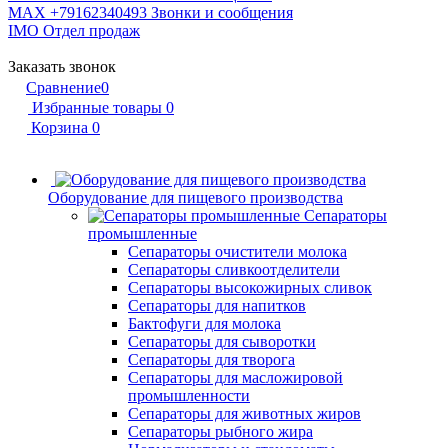
MAX +79162340493
Звонки и сообщения
IMO
Отдел продаж
Заказать звонок
Сравнение
0
Избранные товары
0
Корзина
0
Оборудование для пищевого производства
Сепараторы
промышленные
Сепараторы очистители молока
Сепараторы сливкоотделители
Сепараторы высокожирных сливок
Сепараторы для напитков
Бактофуги для молока
Сепараторы для сыворотки
Сепараторы для творога
Сепараторы для масложировой
промышленности
Сепараторы для животных жиров
Сепараторы рыбного жира