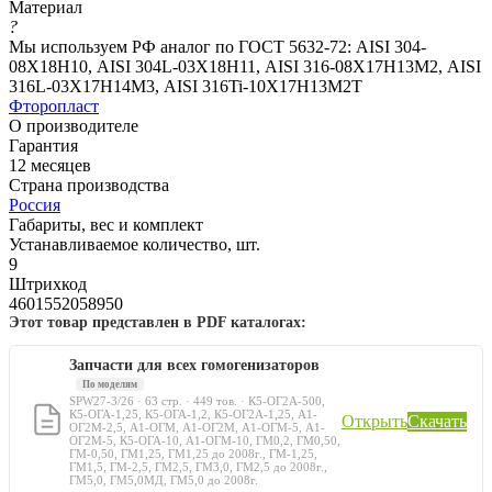
Материал
?
Мы используем РФ аналог по ГОСТ 5632-72: AISI 304-
08Х18Н10, AISI 304L-03Х18Н11, AISI 316-08Х17Н13М2, AISI
316L-03Х17Н14М3, AISI 316Ti-10Х17Н13М2Т
Фторопласт
О производителе
Гарантия
12 месяцев
Страна производства
Россия
Габариты, вес и комплект
Устанавливаемое количество, шт.
9
Штрихкод
4601552058950
Этот товар представлен в PDF каталогах:
Запчасти для всех гомогенизаторов
По моделям
SPW27-3/26 · 63 стр. · 449 тов. · К5-ОГ2А-500,
К5-ОГА-1,25, К5-ОГА-1,2, К5-ОГ2А-1,25, А1-
Открыть
Скачать
ОГ2М-2,5, А1-ОГМ, А1-ОГ2М, А1-ОГМ-5, А1-
ОГ2М-5, К5-ОГА-10, А1-ОГМ-10, ГМ0,2, ГМ0,50,
ГМ-0,50, ГМ1,25, ГМ1,25 до 2008г., ГМ-1,25,
ГМ1,5, ГМ-2,5, ГМ2,5, ГМ3,0, ГМ2,5 до 2008г.,
ГМ5,0, ГМ5,0МД, ГМ5,0 до 2008г.