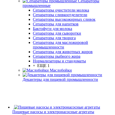
Сепараторы
промышленные
Сепараторы очистители молока
Сепараторы сливкоотделители
Сепараторы высокожирных сливок
Сепараторы для напитков
Бактофуги для молока
Сепараторы для сыворотки
Сепараторы для творога
Сепараторы для масложировой
промышленности
Сепараторы для животных жиров
Сепараторы рыбного жира
Нормализаторы и стандоматы
+ ЕЩЕ 1
Маслобойки
Декантеры для пищевой промышленности
Пищевые насосы и электронасосные агрегаты