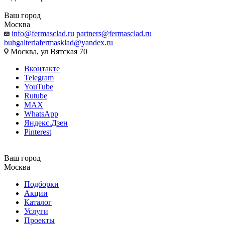
Ваш город
Москва
info@fermasclad.ru
partners@fermasclad.ru
buhgalteriafermasklad@yandex.ru
Москва, ул Вятская 70
Вконтакте
Telegram
YouTube
Rutube
MAX
WhatsApp
Яндекс.Дзен
Pinterest
Ваш город
Москва
Подборки
Акции
Каталог
Услуги
Проекты