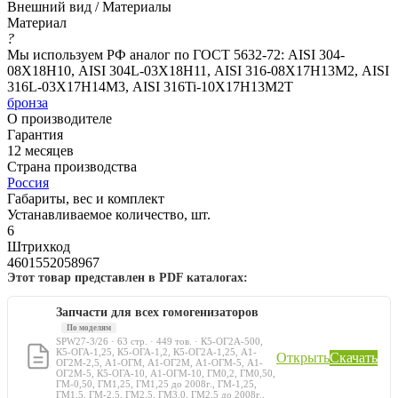
Внешний вид / Материалы
Материал
?
Мы используем РФ аналог по ГОСТ 5632-72: AISI 304-
08Х18Н10, AISI 304L-03Х18Н11, AISI 316-08Х17Н13М2, AISI
316L-03Х17Н14М3, AISI 316Ti-10Х17Н13М2Т
бронза
О производителе
Гарантия
12 месяцев
Страна производства
Россия
Габариты, вес и комплект
Устанавливаемое количество, шт.
6
Штрихкод
4601552058967
Этот товар представлен в PDF каталогах:
Запчасти для всех гомогенизаторов
По моделям
SPW27-3/26 · 63 стр. · 449 тов. · К5-ОГ2А-500,
К5-ОГА-1,25, К5-ОГА-1,2, К5-ОГ2А-1,25, А1-
Открыть
Скачать
ОГ2М-2,5, А1-ОГМ, А1-ОГ2М, А1-ОГМ-5, А1-
ОГ2М-5, К5-ОГА-10, А1-ОГМ-10, ГМ0,2, ГМ0,50,
ГМ-0,50, ГМ1,25, ГМ1,25 до 2008г., ГМ-1,25,
ГМ1,5, ГМ-2,5, ГМ2,5, ГМ3,0, ГМ2,5 до 2008г.,