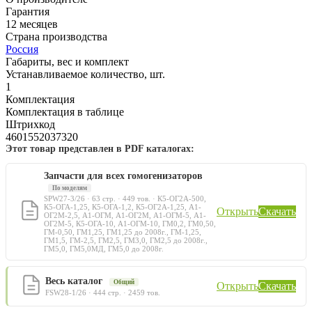
Гарантия
12 месяцев
Страна производства
Россия
Габариты, вес и комплект
Устанавливаемое количество, шт.
1
Комплектация
Комплектация в таблице
Штрихкод
4601552037320
Этот товар представлен в PDF каталогах:
Запчасти для всех гомогенизаторов
По моделям
SPW27-3/26 · 63 стр. · 449 тов. · К5-ОГ2А-500,
К5-ОГА-1,25, К5-ОГА-1,2, К5-ОГ2А-1,25, А1-
Открыть
Скачать
ОГ2М-2,5, А1-ОГМ, А1-ОГ2М, А1-ОГМ-5, А1-
ОГ2М-5, К5-ОГА-10, А1-ОГМ-10, ГМ0,2, ГМ0,50,
ГМ-0,50, ГМ1,25, ГМ1,25 до 2008г., ГМ-1,25,
ГМ1,5, ГМ-2,5, ГМ2,5, ГМ3,0, ГМ2,5 до 2008г.,
ГМ5,0, ГМ5,0МД, ГМ5,0 до 2008г.
Весь каталог
Общий
Открыть
Скачать
FSW28-1/26 · 444 стр. · 2459 тов.