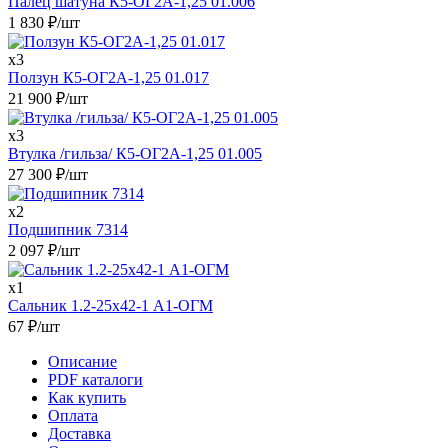
Палец шатуна К5-ОГ2А-1,25 01.006
1 830
₽
/шт
x3
Ползун К5-ОГ2А-1,25 01.017
21 900
₽
/шт
x3
Втулка /гильза/ К5-ОГ2А-1,25 01.005
27 300
₽
/шт
x2
Подшипник 7314
2 097
₽
/шт
x1
Сальник 1.2-25х42-1 А1-ОГМ
67
₽
/шт
Описание
PDF каталоги
Как купить
Оплата
Доставка