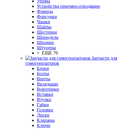
Упоры
Устройства приемно-отводящие
Фланцы
Форсунки
Чашки
Шайбы
Шестерни
Шпиндели
Шпонки
Штуцеры
+ ЕЩЕ 70
Запчасти для
гомогенизаторов
Блоки
Болты
Винты
Вкладыши
Воротники
Вставки
Втулки
Гайки
Головки
Диски
Клапаны
Ключи