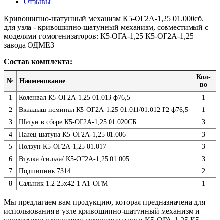
Отзывы
Кривошипно-шатунный механизм К5-ОГ2А-1,25 01.000сб.
для узла - кривошипно-шатунный механизм, совместимый с
моделями гомогенизаторов: К5-ОГА-1,25 К5-ОГ2А-1,25
завода ОДМЕЗ.
Состав комплекта:
Кол-
№
Наименование
во
1
Коленвал К5-ОГ2А-1,25 01.013 ф76,5
1
2
Вкладыш номинал К5-ОГ2А-1,25 01.011/01.012 Р2 ф76,5
1
3
Шатун в сборе К5-ОГ2А-1,25 01.020СБ
3
4
Палец шатуна К5-ОГ2А-1,25 01.006
3
5
Ползун К5-ОГ2А-1,25 01.017
3
6
Втулка /гильза/ К5-ОГ2А-1,25 01.005
3
7
Подшипник 7314
2
8
Сальник 1.2-25х42-1 А1-ОГМ
1
Мы предлагаем вам продукцию, которая предназначена для
использования в узле кривошипно-шатунный механизм и
совместима с моделями гомогенизаторов К5-ОГА-1,25 К5-