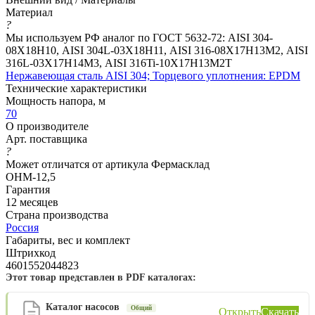
Материал
?
Мы используем РФ аналог по ГОСТ 5632-72: AISI 304-
08Х18Н10, AISI 304L-03Х18Н11, AISI 316-08Х17Н13М2, AISI
316L-03Х17Н14М3, AISI 316Ti-10Х17Н13М2Т
Нержавеющая сталь AISI 304; Торцевого уплотнения: EPDM
Технические характеристики
Мощность напора, м
70
О производителе
Арт. поставщика
?
Может отличатся от артикула Фермасклад
ОНМ-12,5
Гарантия
12 месяцев
Страна производства
Россия
Габариты, вес и комплект
Штрихкод
4601552044823
Этот товар представлен в PDF каталогах:
Каталог насосов
Общий
Открыть
Скачать