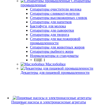
Сепараторы
промышленные
Сепараторы очистители молока
Сепараторы сливкоотделители
Сепараторы высокожирных сливок
Сепараторы для напитков
Бактофуги для молока
Сепараторы для сыворотки
Сепараторы для творога
Сепараторы для масложировой
промышленности
Сепараторы для животных жиров
Сепараторы рыбного жира
Нормализаторы и стандоматы
+ ЕЩЕ 1
Маслобойки
Декантеры для пищевой промышленности
Пищевые насосы и электронасосные агрегаты