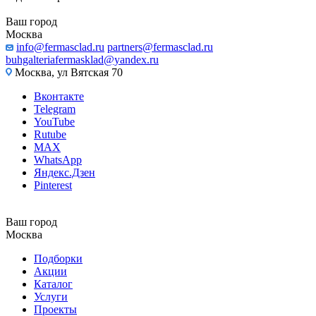
Ваш город
Москва
info@fermasclad.ru
partners@fermasclad.ru
buhgalteriafermasklad@yandex.ru
Москва, ул Вятская 70
Вконтакте
Telegram
YouTube
Rutube
MAX
WhatsApp
Яндекс.Дзен
Pinterest
Ваш город
Москва
Подборки
Акции
Каталог
Услуги
Проекты