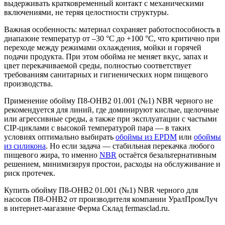
выдерживать кратковременный контакт с механическими
включениями, не теряя целостности структуры.
Важная особенность: материал сохраняет работоспособность в
диапазоне температур от –30 °C до +100 °C, что критично при
переходе между режимами охлаждения, мойки и горячей
подачи продукта. При этом обойма не меняет вкус, запах и
цвет перекачиваемой среды, полностью соответствует
требованиям санитарных и гигиенических норм пищевого
производства.
Применение обойму П8-ОНВ2 01.001 (№1) NBR черного не
рекомендуется для линий, где доминируют кислые, щелочные
или агрессивные среды, а также при эксплуатации с частыми
CIP-циклами с высокой температурой пара — в таких
условиях оптимально выбирать
обоймы из EPDM
или
обоймы
из силикона
. Но если задача — стабильная перекачка любого
пищевого жира, то именно
NBR
остаётся безальтернативным
решением, минимизируя простои, расходы на обслуживание и
риск протечек.
Купить обойму П8-ОНВ2 01.001 (№1) NBR черного для
насосов П8-ОНВ2 от производителя компании УралПромЛуч
в интернет-магазине Ферма Склад fermasclad.ru.