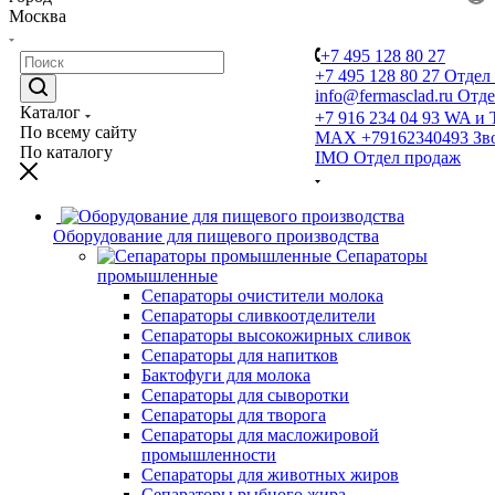
Москва
+7 495 128 80 27
+7 495 128 80 27
Отдел
info@fermasclad.ru
Отде
Каталог
+7 916 234 04 93
WA и 
По всему сайту
MAX +79162340493
Зв
По каталогу
IMO
Отдел продаж
Оборудование для пищевого производства
Сепараторы
промышленные
Сепараторы очистители молока
Сепараторы сливкоотделители
Сепараторы высокожирных сливок
Сепараторы для напитков
Бактофуги для молока
Сепараторы для сыворотки
Сепараторы для творога
Сепараторы для масложировой
промышленности
Сепараторы для животных жиров
Сепараторы рыбного жира