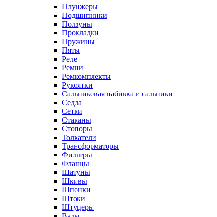
Плунжеры
Подшипники
Ползуны
Прокладки
Пружины
Пяты
Реле
Ремни
Ремкомплекты
Рукоятки
Сальниковая набивка и сальники
Седла
Сетки
Стаканы
Стопоры
Толкатели
Трансформаторы
Фильтры
Фланцы
Шатуны
Шкивы
Шпонки
Штоки
Штуцеры
Валы