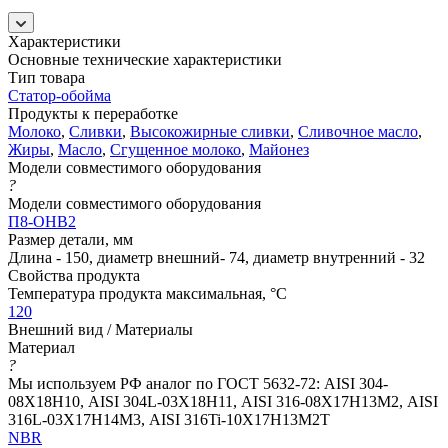
Характеристики
Основные технические характеристики
Тип товара
Статор-обойма
Продукты к переработке
Молоко
,
Сливки
,
Высокожирные сливки
,
Сливочное масло
,
Жиры
,
Масло
,
Сгущенное молоко
,
Майонез
Модели совместимого оборудования
?
Модели совместимого оборудования
П8-ОНВ2
Размер детали, мм
Длина - 150, диаметр внешний- 74, диаметр внутренний - 32
Свойства продукта
Температура продукта максимальная, °C
120
Внешний вид / Материалы
Материал
?
Мы используем РФ аналог по ГОСТ 5632-72: AISI 304-
08Х18Н10, AISI 304L-03Х18Н11, AISI 316-08Х17Н13М2, AISI
316L-03Х17Н14М3, AISI 316Ti-10Х17Н13М2Т
NBR