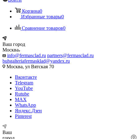
Корзина
0
Избранные товары
0
Сравнение товаров
0
Ваш город
Москва
info@fermasclad.ru
partners@fermasclad.ru
buhgalteriafermasklad@yandex.ru
Москва, ул Вятская 70
Вконтакте
Telegram
YouTube
Rutube
MAX
WhatsApp
Яндекс.Дзен
Pinterest
Ваш
город