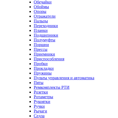
Обечайки
Обоймы
Опоры
Отражатели
Пальцы
Переходники
Планки
Подшипники
Полумуфты
Поршни
Прессы
Приемники
Приспособления
Пробки
Прокладки
Пружины
Пульты управления и автоматика
Пяты
Ремкомплекты РТИ
Розетки
Ротаметры
Рукоятки
Ручки
Рычаги
Седла