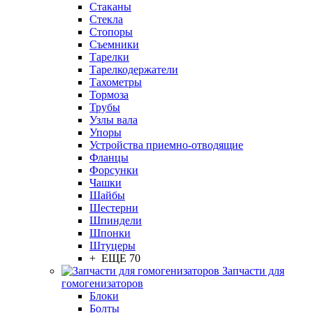
Стаканы
Стекла
Стопоры
Съемники
Тарелки
Тарелкодержатели
Тахометры
Тормоза
Трубы
Узлы вала
Упоры
Устройства приемно-отводящие
Фланцы
Форсунки
Чашки
Шайбы
Шестерни
Шпиндели
Шпонки
Штуцеры
+ ЕЩЕ 70
Запчасти для
гомогенизаторов
Блоки
Болты