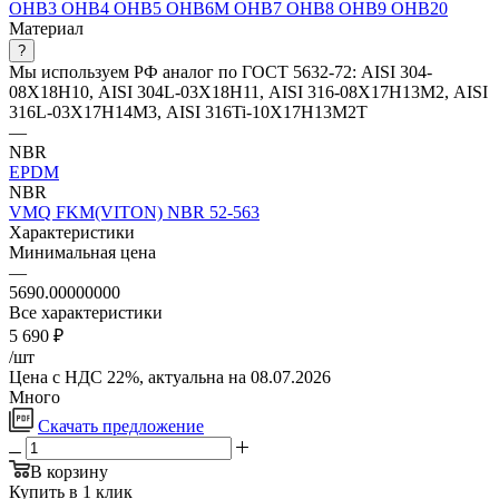
ОНВ3
ОНВ4
ОНВ5
ОНВ6М
ОНВ7
ОНВ8
ОНВ9
ОНВ20
Материал
?
Мы используем РФ аналог по ГОСТ 5632-72: AISI 304-
08Х18Н10, AISI 304L-03Х18Н11, AISI 316-08Х17Н13М2, AISI
316L-03Х17Н14М3, AISI 316Ti-10Х17Н13М2Т
—
NBR
EPDM
NBR
VMQ
FKM(VITON)
NBR 52-563
Характеристики
Минимальная цена
—
5690.00000000
Все характеристики
5 690
₽
/шт
Цена с НДС 22%, актуальна на 08.07.2026
Много
Скачать предложение
В корзину
Купить в 1 клик