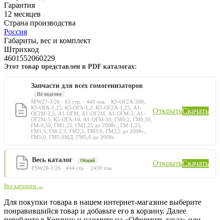
Гарантия
12 месяцев
Страна производства
Россия
Габариты, вес и комплект
Штрихкод
4601552060229
Этот товар представлен в PDF каталогах:
Запчасти для всех гомогенизаторов
По моделям
SPW27-3/26 · 63 стр. · 449 тов. · К5-ОГ2А-500,
К5-ОГА-1,25, К5-ОГА-1,2, К5-ОГ2А-1,25, А1-
Открыть
Скачать
ОГ2М-2,5, А1-ОГМ, А1-ОГ2М, А1-ОГМ-5, А1-
ОГ2М-5, К5-ОГА-10, А1-ОГМ-10, ГМ0,2, ГМ0,50,
ГМ-0,50, ГМ1,25, ГМ1,25 до 2008г., ГМ-1,25,
ГМ1,5, ГМ-2,5, ГМ2,5, ГМ3,0, ГМ2,5 до 2008г.,
ГМ5,0, ГМ5,0МД, ГМ5,0 до 2008г.
Весь каталог
Общий
Открыть
Скачать
FSW28-1/26 · 444 стр. · 2459 тов.
Все каталоги →
Для покупки товара в нашем интернет-магазине выберите
понравившийся товар и добавьте его в корзину. Далее
перейдите в Корзину и нажмите на «Оформить заказ» или