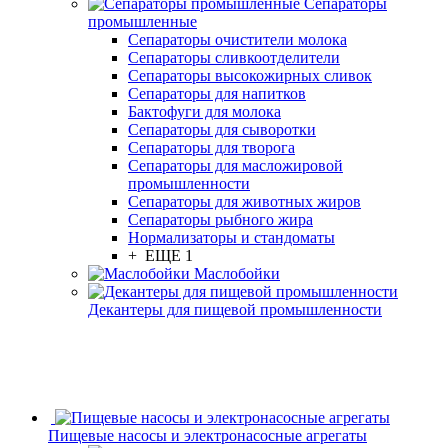
Сепараторы
промышленные
Сепараторы очистители молока
Сепараторы сливкоотделители
Сепараторы высокожирных сливок
Сепараторы для напитков
Бактофуги для молока
Сепараторы для сыворотки
Сепараторы для творога
Сепараторы для масложировой
промышленности
Сепараторы для животных жиров
Сепараторы рыбного жира
Нормализаторы и стандоматы
+ ЕЩЕ 1
Маслобойки
Декантеры для пищевой промышленности
Пищевые насосы и электронасосные агрегаты