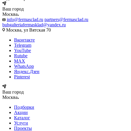
Ваш город
Москва
info@fermasclad.ru
partners@fermasclad.ru
buhgalteriafermasklad@yandex.ru
Москва, ул Вятская 70
Вконтакте
Telegram
YouTube
Rutube
MAX
WhatsApp
Яндекс.Дзен
Pinterest
Ваш город
Москва
Подборки
Акции
Каталог
Услуги
Проекты