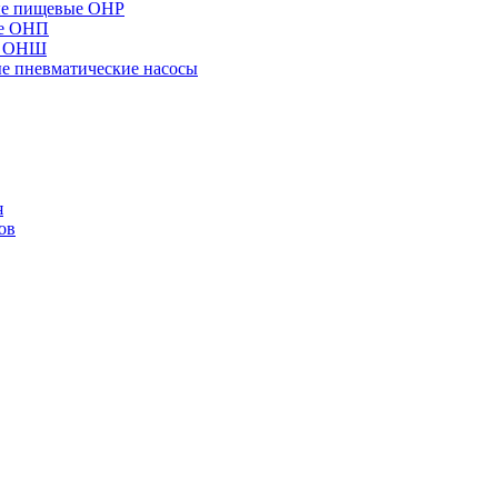
ые пищевые ОНР
ые ОНП
е ОНШ
 пневматические насосы
я
ов