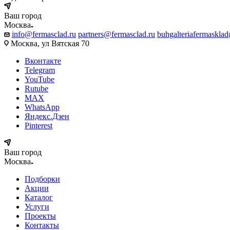
Ваш город
Москва
info@fermasclad.ru
partners@fermasclad.ru
buhgalteriafermaskla
Москва, ул Вятская 70
Вконтакте
Telegram
YouTube
Rutube
MAX
WhatsApp
Яндекс.Дзен
Pinterest
Ваш город
Москва
Подборки
Акции
Каталог
Услуги
Проекты
Контакты