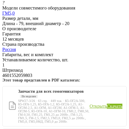
?
Модели совместимого оборудования
ГМ5,0
Размер детали, мм
Длина - 79, внешний диаметр - 20
О производителе
Гарантия
12 месяцев
Страна производства
Россия
Габариты, вес и комплект
Устанавливаемое количество, шт.
1
Штрихкод
4601552059803
Этот товар представлен в PDF каталогах:
Запчасти для всех гомогенизаторов
По моделям
SPW27-3/26 · 63 стр. · 449 тов. · К5-ОГ2А-500,
К5-ОГА-1,25, К5-ОГА-1,2, К5-ОГ2А-1,25, А1-
Открыть
Скачать
ОГ2М-2,5, А1-ОГМ, А1-ОГ2М, А1-ОГМ-5, А1-
ОГ2М-5, К5-ОГА-10, А1-ОГМ-10, ГМ0,2, ГМ0,50,
ГМ-0,50, ГМ1,25, ГМ1,25 до 2008г., ГМ-1,25,
ГМ1,5, ГМ-2,5, ГМ2,5, ГМ3,0, ГМ2,5 до 2008г.,
ГМ5,0, ГМ5,0МД, ГМ5,0 до 2008г.