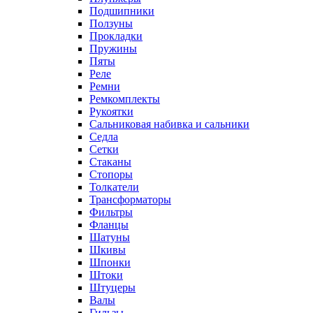
Подшипники
Ползуны
Прокладки
Пружины
Пяты
Реле
Ремни
Ремкомплекты
Рукоятки
Сальниковая набивка и сальники
Седла
Сетки
Стаканы
Стопоры
Толкатели
Трансформаторы
Фильтры
Фланцы
Шатуны
Шкивы
Шпонки
Штоки
Штуцеры
Валы
Гильзы