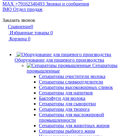
MAX +79162340493
Звонки и сообщения
IMO
Отдел продаж
Заказать звонок
Сравнение
0
Избранные товары
0
Корзина
0
Оборудование для пищевого производства
Сепараторы
промышленные
Сепараторы очистители молока
Сепараторы сливкоотделители
Сепараторы высокожирных сливок
Сепараторы для напитков
Бактофуги для молока
Сепараторы для сыворотки
Сепараторы для творога
Сепараторы для масложировой
промышленности
Сепараторы для животных жиров
Сепараторы рыбного жира