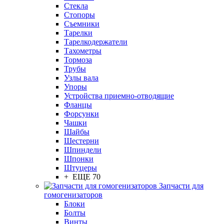
Стекла
Стопоры
Съемники
Тарелки
Тарелкодержатели
Тахометры
Тормоза
Трубы
Узлы вала
Упоры
Устройства приемно-отводящие
Фланцы
Форсунки
Чашки
Шайбы
Шестерни
Шпиндели
Шпонки
Штуцеры
+ ЕЩЕ 70
Запчасти для
гомогенизаторов
Блоки
Болты
Винты