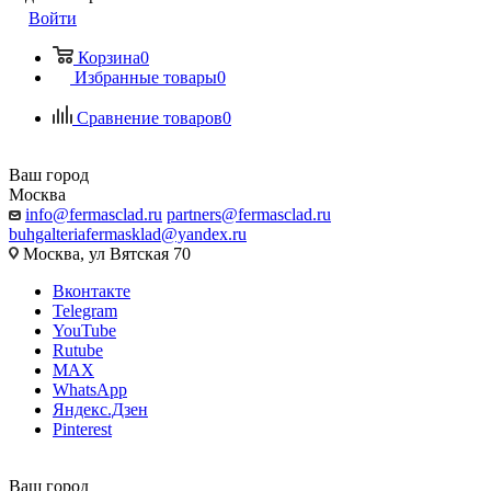
Войти
Корзина
0
Избранные товары
0
Сравнение товаров
0
Ваш город
Москва
info@fermasclad.ru
partners@fermasclad.ru
buhgalteriafermasklad@yandex.ru
Москва, ул Вятская 70
Вконтакте
Telegram
YouTube
Rutube
MAX
WhatsApp
Яндекс.Дзен
Pinterest
Ваш город