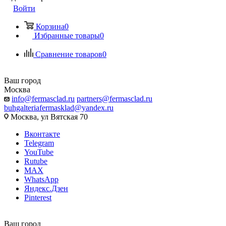
Войти
Корзина
0
Избранные товары
0
Сравнение товаров
0
Ваш город
Москва
info@fermasclad.ru
partners@fermasclad.ru
buhgalteriafermasklad@yandex.ru
Москва, ул Вятская 70
Вконтакте
Telegram
YouTube
Rutube
MAX
WhatsApp
Яндекс.Дзен
Pinterest
Ваш город