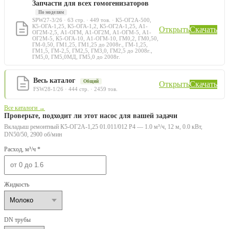
Запчасти для всех гомогенизаторов
По моделям
SPW27-3/26 · 63 стр. · 449 тов. · К5-ОГ2А-500,
К5-ОГА-1,25, К5-ОГА-1,2, К5-ОГ2А-1,25, А1-
Открыть
Скачать
ОГ2М-2,5, А1-ОГМ, А1-ОГ2М, А1-ОГМ-5, А1-
ОГ2М-5, К5-ОГА-10, А1-ОГМ-10, ГМ0,2, ГМ0,50,
ГМ-0,50, ГМ1,25, ГМ1,25 до 2008г., ГМ-1,25,
ГМ1,5, ГМ-2,5, ГМ2,5, ГМ3,0, ГМ2,5 до 2008г.,
ГМ5,0, ГМ5,0МД, ГМ5,0 до 2008г.
Весь каталог
Общий
Открыть
Скачать
FSW28-1/26 · 444 стр. · 2459 тов.
Все каталоги →
Проверьте, подходит ли этот насос для вашей задачи
Вкладыш ремонтный К5-ОГ2А-1,25 01.011/012 Р4 — 1.0 м³/ч, 12 м, 0.0 кВт,
DN50/50, 2900 об/мин
Расход, м³/ч *
Жидкость
DN трубы