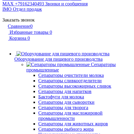
MAX +79162340493
Звонки и сообщения
IMO
Отдел продаж
Заказать звонок
Сравнение
0
Избранные товары
0
Корзина
0
Оборудование для пищевого производства
Сепараторы
промышленные
Сепараторы очистители молока
Сепараторы сливкоотделители
Сепараторы высокожирных сливок
Сепараторы для напитков
Бактофуги для молока
Сепараторы для сыворотки
Сепараторы для творога
Сепараторы для масложировой
промышленности
Сепараторы для животных жиров
Сепараторы рыбного жира