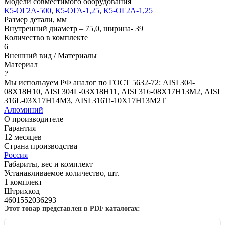
Модели совместимого оборудования
К5-ОГ2А-500
,
К5-ОГА-1,25
,
К5-ОГ2А-1,25
Размер детали, мм
Внутренний диаметр – 75,0, ширина- 39
Количество в комплекте
6
Внешний вид / Материалы
Материал
?
Мы используем РФ аналог по ГОСТ 5632-72: AISI 304-
08Х18Н10, AISI 304L-03Х18Н11, AISI 316-08Х17Н13М2, AISI
316L-03Х17Н14М3, AISI 316Ti-10Х17Н13М2Т
Алюминий
О производителе
Гарантия
12 месяцев
Страна производства
Россия
Габариты, вес и комплект
Устанавливаемое количество, шт.
1 комплект
Штрихкод
4601552036293
Этот товар представлен в PDF каталогах: