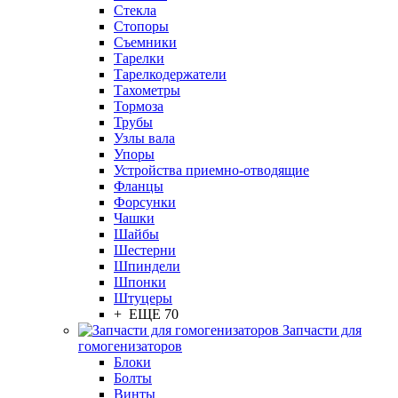
Стекла
Стопоры
Съемники
Тарелки
Тарелкодержатели
Тахометры
Тормоза
Трубы
Узлы вала
Упоры
Устройства приемно-отводящие
Фланцы
Форсунки
Чашки
Шайбы
Шестерни
Шпиндели
Шпонки
Штуцеры
+ ЕЩЕ 70
Запчасти для
гомогенизаторов
Блоки
Болты
Винты