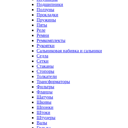
Подшипники
Ползуны
Прокладки
Пружины
Пяты
Реле
Ремни
Ремкомплекты
Рукоятки
Сальниковая набивка и сальники
Седла
Сетки
Стаканы
Стопоры
Толкатели
Трансформаторы
Фильтры
Фланцы
Шатуны
Шкивы
Шпонки
Штоки
Штуцеры
Валы
Гильзы