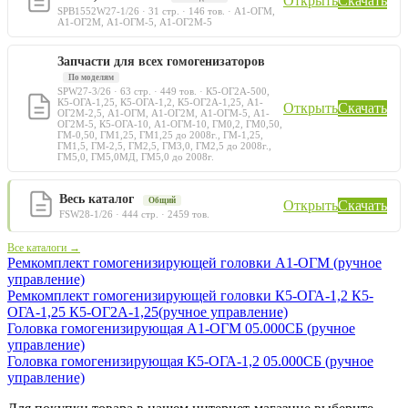
Открыть
Скачать
SPB1552W27-1/26 · 31 стр. · 146 тов. · А1-ОГМ,
А1-ОГ2М, А1-ОГМ-5, А1-ОГ2М-5
Запчасти для всех гомогенизаторов
По моделям
SPW27-3/26 · 63 стр. · 449 тов. · К5-ОГ2А-500,
К5-ОГА-1,25, К5-ОГА-1,2, К5-ОГ2А-1,25, А1-
Открыть
Скачать
ОГ2М-2,5, А1-ОГМ, А1-ОГ2М, А1-ОГМ-5, А1-
ОГ2М-5, К5-ОГА-10, А1-ОГМ-10, ГМ0,2, ГМ0,50,
ГМ-0,50, ГМ1,25, ГМ1,25 до 2008г., ГМ-1,25,
ГМ1,5, ГМ-2,5, ГМ2,5, ГМ3,0, ГМ2,5 до 2008г.,
ГМ5,0, ГМ5,0МД, ГМ5,0 до 2008г.
Весь каталог
Общий
Открыть
Скачать
FSW28-1/26 · 444 стр. · 2459 тов.
Все каталоги →
Ремкомплект гомогенизирующей головки А1-ОГМ (ручное
управление)
Ремкомплект гомогенизирующей головки К5-ОГА-1,2 К5-
ОГА-1,25 К5-ОГ2А-1,25(ручное управление)
Головка гомогенизирующая А1-ОГМ 05.000СБ (ручное
управление)
Головка гомогенизирующая К5-ОГА-1,2 05.000СБ (ручное
управление)