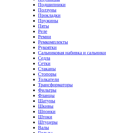
Подшипники
Ползуны
Прокладки
Пружины
Пяты
Реле
Ремни
Ремкомплекты
Рукоятки
Сальниковая набивка и сальники
Седла
Сетки
Стаканы
Стопоры
Толкатели
Трансформаторы
Фильтры
Фланцы
Шатуны
Шкивы
Шпонки
Штоки
Штуцеры
Валы
Гильзы