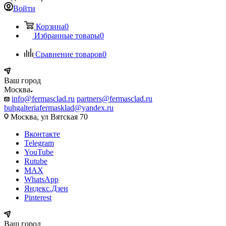
Войти
Корзина
0
Избранные товары
0
Сравнение товаров
0
Ваш город
Москва
info@fermasclad.ru
partners@fermasclad.ru
buhgalteriafermasklad@yandex.ru
Москва, ул Вятская 70
Вконтакте
Telegram
YouTube
Rutube
MAX
WhatsApp
Яндекс.Дзен
Pinterest
Ваш город