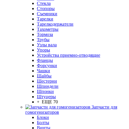
Стекла
Стопоры
Съемники
Тарелки
Тарелкодержатели
Тахометры
Тормоза
Трубы
Узлы вала
Упоры
Устройства приемно-отводящие
Фланцы
Форсунки
Чашки
Шайбы
Шестерни
Шпиндели
Шпонки
Штуцеры
+ ЕЩЕ 70
Запчасти для
гомогенизаторов
Блоки
Болты
Винты