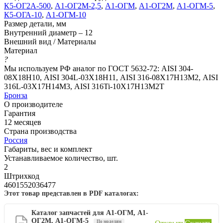
К5-ОГ2А-500
,
А1-ОГ2М-2,5
,
А1-ОГМ
,
А1-ОГ2М
,
А1-ОГМ-5
,
К5-ОГА-10
,
А1-ОГМ-10
Размер детали, мм
Внутренний диаметр – 12
Внешний вид / Материалы
Материал
?
Мы используем РФ аналог по ГОСТ 5632-72: AISI 304-
08Х18Н10, AISI 304L-03Х18Н11, AISI 316-08Х17Н13М2, AISI
316L-03Х17Н14М3, AISI 316Ti-10Х17Н13М2Т
Бронза
О производителе
Гарантия
12 месяцев
Страна производства
Россия
Габариты, вес и комплект
Устанавливаемое количество, шт.
2
Штрихкод
4601552036477
Этот товар представлен в PDF каталогах:
Каталог запчастей для А1-ОГМ, А1-
ОГ2М, А1-ОГМ-5
По моделям