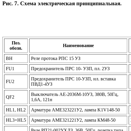
Рис. 7. Схема электрическая принципиальная.
Поз.
Наименование
обозн.
ВН
Реле протока РПС 15 УЗ
FU1
Предохранитель ПРС 10- УЗП, пл. 2УЗ
Предохранитель ПРС 10-УЗП, нл. вставка
FU2
ПВД1-4УЗ
Выключатель АЕ-2036М-10УЗ, 380В, 50Гц,
QF2
1,6А, 121н
HL1, HL2
Арматура АМЕ323221У2, лампа K1V148-50
HL3+HL5
Арматура АМЕ321221У2, лампа КМ48-50
Реле РП21-002УХЛЗ, 36В, 50Гц, розетка типа