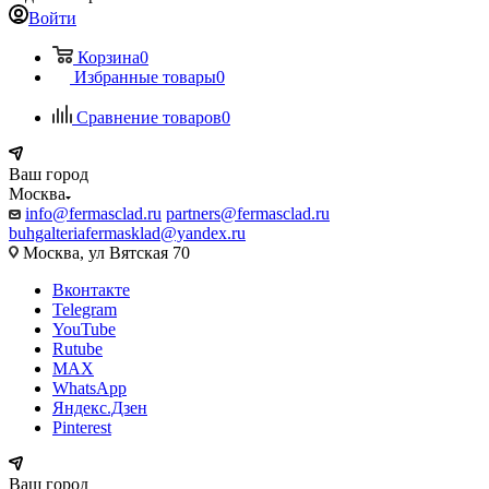
Войти
Корзина
0
Избранные товары
0
Сравнение товаров
0
Ваш город
Москва
info@fermasclad.ru
partners@fermasclad.ru
buhgalteriafermasklad@yandex.ru
Москва, ул Вятская 70
Вконтакте
Telegram
YouTube
Rutube
MAX
WhatsApp
Яндекс.Дзен
Pinterest
Ваш город