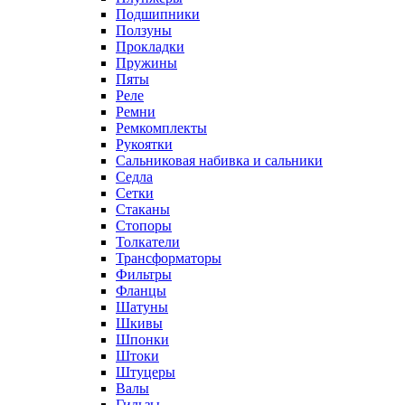
Подшипники
Ползуны
Прокладки
Пружины
Пяты
Реле
Ремни
Ремкомплекты
Рукоятки
Сальниковая набивка и сальники
Седла
Сетки
Стаканы
Стопоры
Толкатели
Трансформаторы
Фильтры
Фланцы
Шатуны
Шкивы
Шпонки
Штоки
Штуцеры
Валы
Гильзы