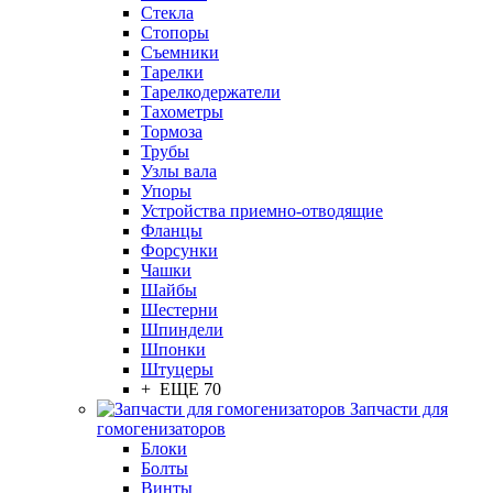
Стекла
Стопоры
Съемники
Тарелки
Тарелкодержатели
Тахометры
Тормоза
Трубы
Узлы вала
Упоры
Устройства приемно-отводящие
Фланцы
Форсунки
Чашки
Шайбы
Шестерни
Шпиндели
Шпонки
Штуцеры
+ ЕЩЕ 70
Запчасти для
гомогенизаторов
Блоки
Болты
Винты