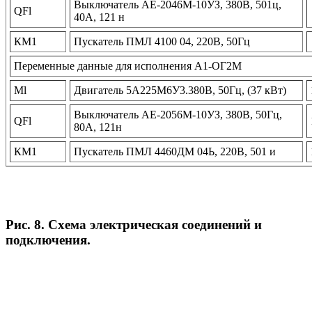
Выключатель АЕ-2046М-10УЗ, 380В, 501ц,
QFl
40А, 121 н
КМ1
Пускатель ПМЛ 4100 04, 220В, 50Гц
Переменные данные для исполнения А1-ОГ2М
Ml
Двигатель 5А225М6У3.380В, 50Гц, (37 кВт)
Выключатель АЕ-2056М-10УЗ, 380В, 50Гц,
QFl
80А, 121н
КМ1
Пускатель ПМЛ 4460ДМ 04Ь, 220В, 501 и
Рис. 8. Схема электрическая соединений и
подключения.