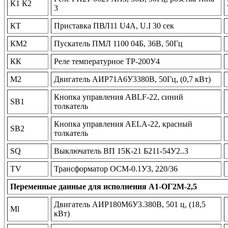
К1 К2
3
КТ
Приставка ПВЛ11 U4A, U.I 30 сек
КМ2
Пускатель ПМЛ 1100 04Б, 36В, 50Гц
КК
Реле температурное ТР-200У4
М2
Двигатель АИР71А6У3380В, 50Гц, (0,7 кВт)
Кнопка управления ABLF-22, синий
SB1
толкатель
Кнопка управления AELA-22, красный
SB2
толкатель
SQ
Выключатель ВП 15К-21 Б211-54У2..3
TV
Трансформатор ОСМ-0.1УЗ, 220/36
Переменные данные для исполнения А1-ОГ2М-2,5
Двигатель АИР180М6У3.380В, 501 ц, (18,5
Ml
кВт)