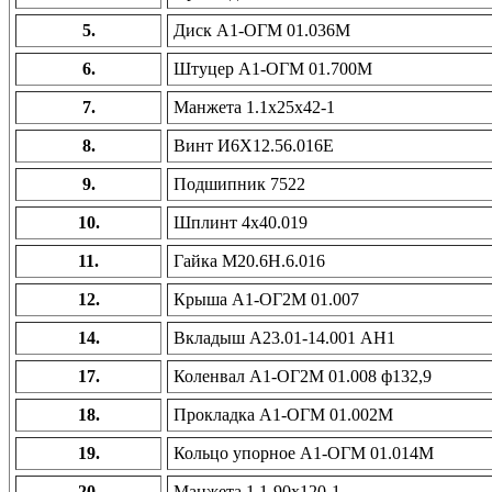
5.
Диск А1-ОГМ 01.036М
6.
Штуцер А1-ОГМ 01.700М
7.
Манжета 1.1х25х42-1
8.
Винт И6Х12.56.016Е
9.
Подшипник 7522
10.
Шплинт 4х40.019
11.
Гайка М20.6Н.6.016
12.
Крыша А1-ОГ2М 01.007
14.
Вкладыш А23.01-14.001 АН1
17.
Коленвал А1-ОГ2М 01.008 ф132,9
18.
Прокладка А1-ОГМ 01.002М
19.
Кольцо упорное А1-ОГМ 01.014М
20.
Манжета 1.1-90х120-1