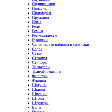
Подшипники
Ползуны
Прокладки
Пружины
Пяты
Реле
Ремни
Ремкомплекты
Рукоятки
Сальниковая набивка и сальники
Седла
Сетки
Стаканы
Стопоры
Толкатели
Трансформаторы
Фильтры
Фланцы
Шатуны
Шкивы
Шпонки
Штоки
Штуцеры
Валы
Гильзы