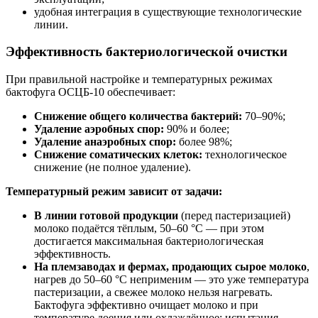
удобная интеграция в существующие технологические
линии.
Эффективность бактериологической очистки
При правильной настройке и температурных режимах
бактофуга ОСЦБ-10 обеспечивает:
Снижение общего количества бактерий:
70–90%;
Удаление аэробных спор:
90% и более;
Удаление анаэробных спор:
более 98%;
Снижение соматических клеток:
технологическое
снижение (не полное удаление).
Температурный режим зависит от задачи:
В линии готовой продукции
(перед пастеризацией)
молоко подаётся тёплым, 50–60 °C — при этом
достигается максимальная бактериологическая
эффективность.
На племзаводах и фермах, продающих сырое молоко
,
нагрев до 50–60 °C неприменим — это уже температура
пастеризации, а свежее молоко нельзя нагревать.
Бактофуга эффективно очищает молоко и при
температуре доения или охлаждённое: испытания