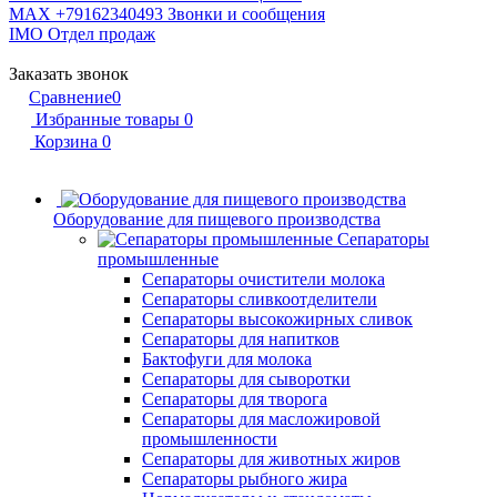
MAX +79162340493
Звонки и сообщения
IMO
Отдел продаж
Заказать звонок
Сравнение
0
Избранные товары
0
Корзина
0
Оборудование для пищевого производства
Сепараторы
промышленные
Сепараторы очистители молока
Сепараторы сливкоотделители
Сепараторы высокожирных сливок
Сепараторы для напитков
Бактофуги для молока
Сепараторы для сыворотки
Сепараторы для творога
Сепараторы для масложировой
промышленности
Сепараторы для животных жиров
Сепараторы рыбного жира