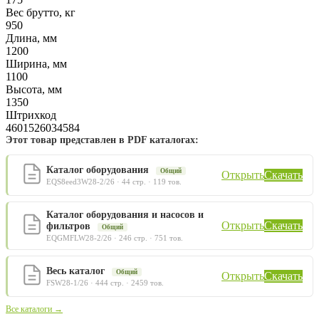
Вес брутто, кг
950
Длина, мм
1200
Ширина, мм
1100
Высота, мм
1350
Штрихкод
4601526034584
Этот товар представлен в PDF каталогах:
Каталог оборудования
Общий
Открыть
Скачать
EQS8eed3W28-2/26 · 44 стр. · 119 тов.
Каталог оборудования и насосов и
Открыть
Скачать
фильтров
Общий
EQGMFLW28-2/26 · 246 стр. · 751 тов.
Весь каталог
Общий
Открыть
Скачать
FSW28-1/26 · 444 стр. · 2459 тов.
Все каталоги →