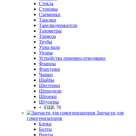
Стекла
Стопоры
Съемники
Тарелки
Тарелкодержатели
Тахометры
Тормоза
Трубы
Узлы вала
Упоры
Устройства приемно-отводящие
Фланцы
Форсунки
Чашки
Шайбы
Шестерни
Шпиндели
Шпонки
Штуцеры
+ ЕЩЕ 70
Запчасти для
гомогенизаторов
Блоки
Болты
Винты