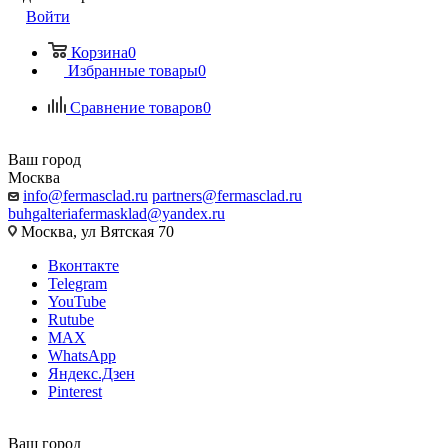
Войти
Корзина
0
Избранные товары
0
Сравнение товаров
0
Ваш город
Москва
info@fermasclad.ru
partners@fermasclad.ru
buhgalteriafermasklad@yandex.ru
Москва, ул Вятская 70
Вконтакте
Telegram
YouTube
Rutube
MAX
WhatsApp
Яндекс.Дзен
Pinterest
Ваш город