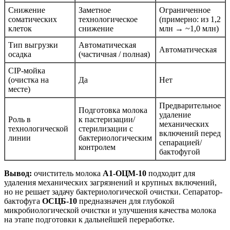
Снижение
Заметное
Ограниченное
соматических
технологическое
(примерно: из 1,2
клеток
снижение
млн → ~1,0 млн)
Тип выгрузки
Автоматическая
Автоматическая
осадка
(частичная / полная)
CIP-мойка
(очистка на
Да
Нет
месте)
Предварительное
Подготовка молока
удаление
Роль в
к пастеризации/
механических
технологической
стерилизации с
включений перед
линии
бактериологическим
сепарацией/
контролем
бактофугой
Вывод:
очиститель молока
А1-ОЦМ-10
подходит для
удаления механических загрязнений и крупных включений,
но не решает задачу бактериологической очистки. Сепаратор-
бактофуга
ОСЦБ-10
предназначен для глубокой
микробиологической очистки и улучшения качества молока
на этапе подготовки к дальнейшей переработке.