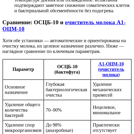
подтверждают заметное снижение соматических клеток
и бактериальной обсеменённости без подогрева.
Сравнение: ОСЦБ-10 и
очиститель молока А1-
ОЦМ-10
Хотя обе установки — автоматические и ориентированы на
очистку молока, их целевое назначение различно. Ниже —
наглядное сравнение по ключевым параметрам.
А1-ОЦМ-10
ОСЦБ-10
Параметр
(очиститель
(бактофуга)
молока)
Глубокая
Удаление
Основное
бактериологическая
механических
назначение
очистка
примесей
Удаление общего
Нецелевое,
количества
70–90%
минимальное
бактерий
Удаление спор
До 98%
Практически
микроорганизмов
(анаэробные)
отсутствует