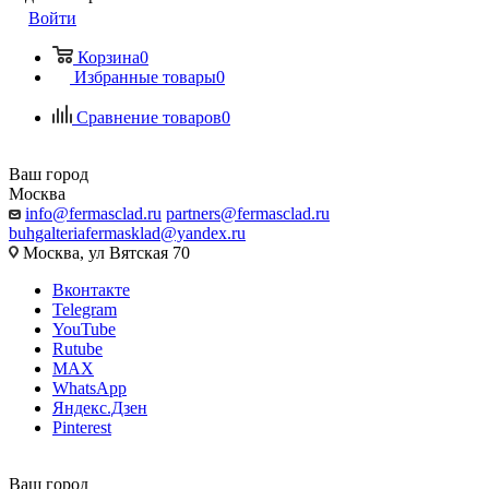
Войти
Корзина
0
Избранные товары
0
Сравнение товаров
0
Ваш город
Москва
info@fermasclad.ru
partners@fermasclad.ru
buhgalteriafermasklad@yandex.ru
Москва, ул Вятская 70
Вконтакте
Telegram
YouTube
Rutube
MAX
WhatsApp
Яндекс.Дзен
Pinterest
Ваш город