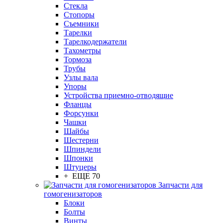
Стекла
Стопоры
Съемники
Тарелки
Тарелкодержатели
Тахометры
Тормоза
Трубы
Узлы вала
Упоры
Устройства приемно-отводящие
Фланцы
Форсунки
Чашки
Шайбы
Шестерни
Шпиндели
Шпонки
Штуцеры
+ ЕЩЕ 70
Запчасти для
гомогенизаторов
Блоки
Болты
Винты