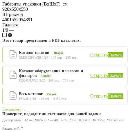
Габариты упаковки (ВхШхГ), см
920х550х550
Штрихкод
4601552054891
Галерея
1/0
—
Этот товар представлен в PDF каталогах:
Каталог насосов
Общий
Открыть
Скачать
GMS96298W28-1/26 · 104 стр. · 283 тов.
Каталог оборудования и насосов и
Открыть
Скачать
фильтров
Общий
EQGMFLW28-2/26 · 246 стр. · 751 тов.
Весь каталог
Общий
Открыть
Скачать
FSW28-1/26 · 444 стр. · 2459 тов.
Все каталоги →
Проверьте, подходит ли этот насос для вашей задачи
Диспергатор РПА-40/20К5-30/2 — 40.0 м³/ч, 20 м, 30.0 кВт, DN50/50, 2900 об/мин
Расход, м³/ч *