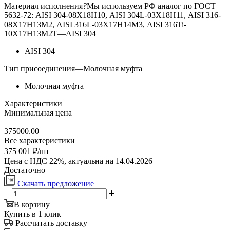
Материал исполнения
?
Мы используем РФ аналог по ГОСТ
5632-72: AISI 304-08Х18Н10, AISI 304L-03Х18Н11, AISI 316-
08Х17Н13М2, AISI 316L-03Х17Н14М3, AISI 316Ti-
10Х17Н13М2Т
—
AISI 304
AISI 304
Тип присоединения
—
Молочная муфта
Молочная муфта
Характеристики
Минимальная цена
—
375000.00
Все характеристики
375 001
₽
/шт
Цена с НДС 22%, актуальна на 14.04.2026
Достаточно
Скачать предложение
В корзину
Купить в 1 клик
Рассчитать доставку