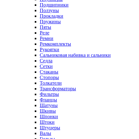
Подшипники
Ползуны
Прокладки
Пружины
Пяты
Реле
Ремни
Ремкомплекты
Рукоятки
Сальниковая набивка и сальники
Седла
Сетки
Стаканы
Стопоры
Толкатели
Трансформаторы
Фильтры
Фланцы
Шатуны
Шкивы
Шпонки
Штоки
Штуцеры
Валы
Гильзы