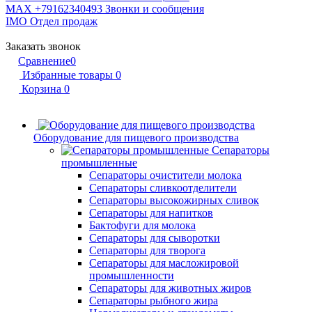
MAX +79162340493
Звонки и сообщения
IMO
Отдел продаж
Заказать звонок
Сравнение
0
Избранные товары
0
Корзина
0
Оборудование для пищевого производства
Сепараторы
промышленные
Сепараторы очистители молока
Сепараторы сливкоотделители
Сепараторы высокожирных сливок
Сепараторы для напитков
Бактофуги для молока
Сепараторы для сыворотки
Сепараторы для творога
Сепараторы для масложировой
промышленности
Сепараторы для животных жиров
Сепараторы рыбного жира