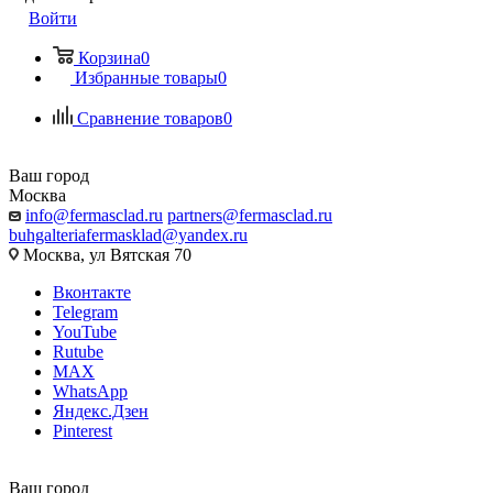
Войти
Корзина
0
Избранные товары
0
Сравнение товаров
0
Ваш город
Москва
info@fermasclad.ru
partners@fermasclad.ru
buhgalteriafermasklad@yandex.ru
Москва, ул Вятская 70
Вконтакте
Telegram
YouTube
Rutube
MAX
WhatsApp
Яндекс.Дзен
Pinterest
Ваш город