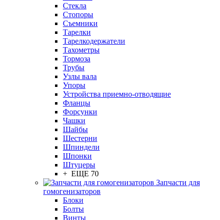
Стекла
Стопоры
Съемники
Тарелки
Тарелкодержатели
Тахометры
Тормоза
Трубы
Узлы вала
Упоры
Устройства приемно-отводящие
Фланцы
Форсунки
Чашки
Шайбы
Шестерни
Шпиндели
Шпонки
Штуцеры
+ ЕЩЕ 70
Запчасти для
гомогенизаторов
Блоки
Болты
Винты