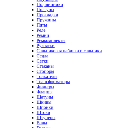
Подшипники
Ползуны
Прокладки
Пружины
Пяты
Реле
Ремни
Ремкомплекты
Рукоятки
Сальниковая набивка и сальники
Седла
Сетки
Стаканы
Стопоры
Толкатели
Трансформаторы
Фильтры
Фланцы
Шатуны
Шкивы
Шпонки
Штоки
Штуцеры
Валы
Гильзы