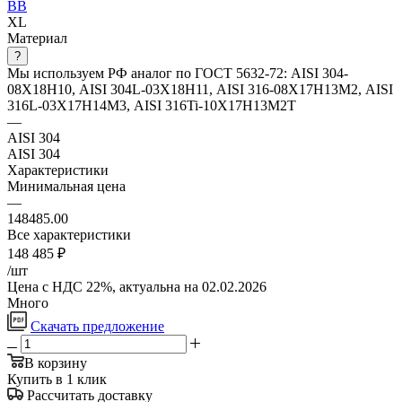
BB
XL
Материал
?
Мы используем РФ аналог по ГОСТ 5632-72: AISI 304-
08Х18Н10, AISI 304L-03Х18Н11, AISI 316-08Х17Н13М2, AISI
316L-03Х17Н14М3, AISI 316Ti-10Х17Н13М2Т
—
AISI 304
AISI 304
Характеристики
Минимальная цена
—
148485.00
Все характеристики
148 485
₽
/шт
Цена с НДС 22%, актуальна на 02.02.2026
Много
Скачать предложение
В корзину
Купить в 1 клик
Рассчитать доставку