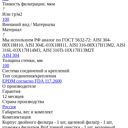
Тонкость фильтрации, мкм
?
Или гр/м2
100
Внешний вид / Материалы
Материал
?
Мы используем РФ аналог по ГОСТ 5632-72: AISI 304-
08Х18Н10, AISI 304L-03Х18Н11, AISI 316-08Х17Н13М2, AISI
316L-03Х17Н14М3, AISI 316Ti-10Х17Н13М2Т
AISI 304
Толщина стенки, мм
100
Система соединений и креплений
Тип соединения/крепления
EPDM согласно FDA 117.2600
О производителе
Гарантия
12 месяцев
Страна производства
Россия
Габариты, вес и комплект
Комплектация
Корпус двойного фильтра - 1 шт, щелевой фильтр - 1 шт,
упаковка фильтров Prof тонкой очистки - 1 шт, молочный