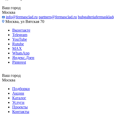
Ваш город
Москва
info@fermasclad.ru
partners@fermasclad.ru
buhgalteriafermaskla
Москва, ул Вятская 70
Вконтакте
Telegram
YouTube
Rutube
MAX
WhatsApp
Яндекс.Дзен
Pinterest
Ваш город
Москва
Подборки
Акции
Каталог
Услуги
Проекты
Контакты