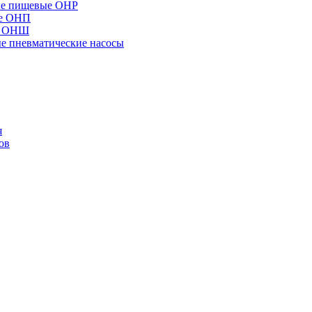
ые пищевые ОНР
ые ОНП
е ОНШ
 пневматические насосы
я
ов