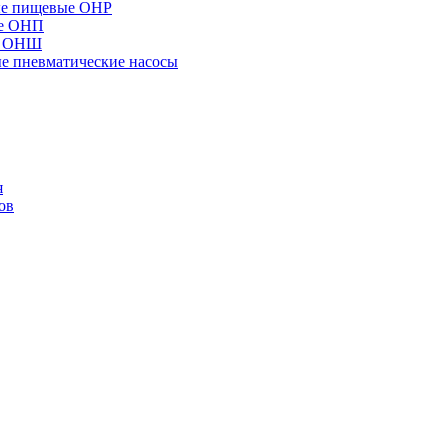
ые пищевые ОНР
ые ОНП
е ОНШ
 пневматические насосы
я
ов