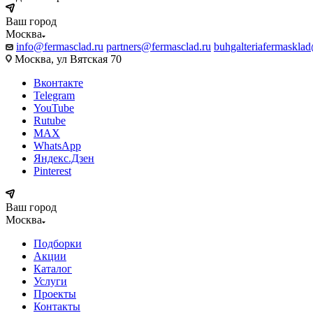
Ваш город
Москва
info@fermasclad.ru
partners@fermasclad.ru
buhgalteriafermaskla
Москва, ул Вятская 70
Вконтакте
Telegram
YouTube
Rutube
MAX
WhatsApp
Яндекс.Дзен
Pinterest
Ваш город
Москва
Подборки
Акции
Каталог
Услуги
Проекты
Контакты