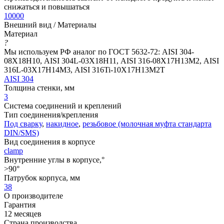
снижаться и повышаться
10000
Внешний вид / Материалы
Материал
?
Мы используем РФ аналог по ГОСТ 5632-72: AISI 304-
08Х18Н10, AISI 304L-03Х18Н11, AISI 316-08Х17Н13М2, AISI
316L-03Х17Н14М3, AISI 316Ti-10Х17Н13М2Т
AISI 304
Толщина стенки, мм
3
Система соединений и креплений
Тип соединения/крепления
Под сварку
,
накидное
,
резьбовое (молочная муфта стандарта
DIN/SMS)
Вид соединения в корпусе
clamp
Внутренние углы в корпусе,°
>90°
Патрубок корпуса, мм
38
О производителе
Гарантия
12 месяцев
Страна производства