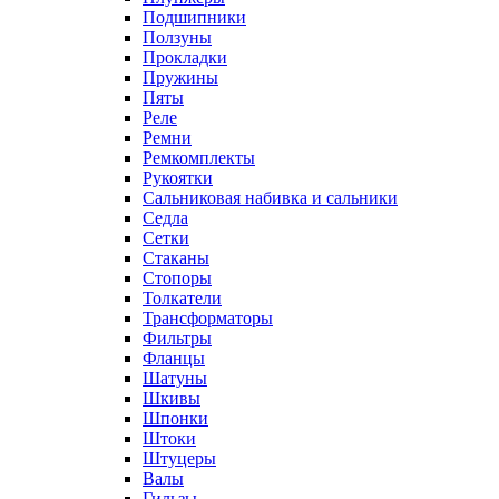
Подшипники
Ползуны
Прокладки
Пружины
Пяты
Реле
Ремни
Ремкомплекты
Рукоятки
Сальниковая набивка и сальники
Седла
Сетки
Стаканы
Стопоры
Толкатели
Трансформаторы
Фильтры
Фланцы
Шатуны
Шкивы
Шпонки
Штоки
Штуцеры
Валы
Гильзы