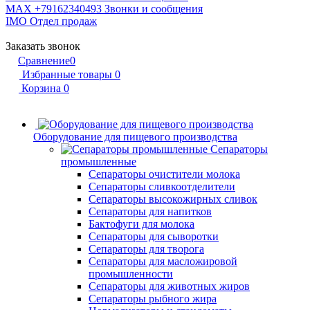
MAX +79162340493
Звонки и сообщения
IMO
Отдел продаж
Заказать звонок
Сравнение
0
Избранные товары
0
Корзина
0
Оборудование для пищевого производства
Сепараторы
промышленные
Сепараторы очистители молока
Сепараторы сливкоотделители
Сепараторы высокожирных сливок
Сепараторы для напитков
Бактофуги для молока
Сепараторы для сыворотки
Сепараторы для творога
Сепараторы для масложировой
промышленности
Сепараторы для животных жиров
Сепараторы рыбного жира