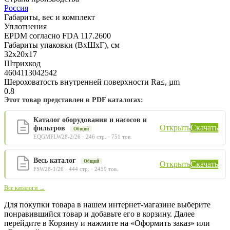
Россия
Габариты, вес и комплект
Уплотнения
EPDM согласно FDA 117.2600
Габариты упаковки (ВхШхГ), см
32x20x17
Штрихкод
4604113042542
Шероховатость внутренней поверхности Ra≤, µm
0.8
Этот товар представлен в PDF каталогах:
Каталог оборудования и насосов и
Открыть
Скачать
фильтров
Общий
EQGMFLW28-2/26 · 246 стр. · 751 тов.
Весь каталог
Общий
Открыть
Скачать
FSW28-1/26 · 444 стр. · 2459 тов.
Все каталоги →
Для покупки товара в нашем интернет-магазине выберите
понравившийся товар и добавьте его в корзину. Далее
перейдите в Корзину и нажмите на «Оформить заказ» или