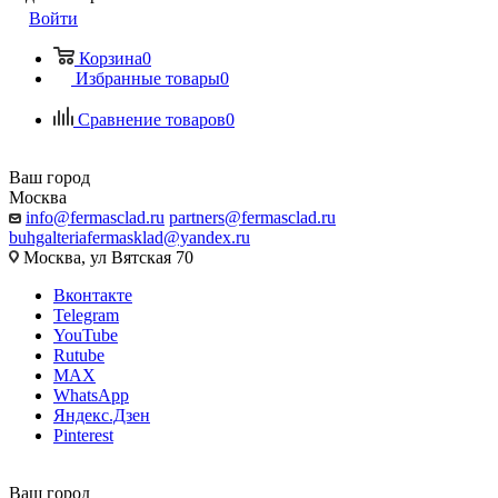
Войти
Корзина
0
Избранные товары
0
Сравнение товаров
0
Ваш город
Москва
info@fermasclad.ru
partners@fermasclad.ru
buhgalteriafermasklad@yandex.ru
Москва, ул Вятская 70
Вконтакте
Telegram
YouTube
Rutube
MAX
WhatsApp
Яндекс.Дзен
Pinterest
Ваш город