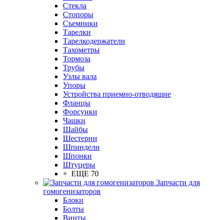
Стекла
Стопоры
Съемники
Тарелки
Тарелкодержатели
Тахометры
Тормоза
Трубы
Узлы вала
Упоры
Устройства приемно-отводящие
Фланцы
Форсунки
Чашки
Шайбы
Шестерни
Шпиндели
Шпонки
Штуцеры
+ ЕЩЕ 70
Запчасти для
гомогенизаторов
Блоки
Болты
Винты