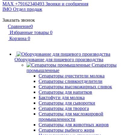
MAX +79162340493
Звонки и сообщения
IMO
Отдел продаж
Заказать звонок
Сравнение
0
Избранные товары
0
Корзина
0
Оборудование для пищевого производства
Сепараторы
промышленные
Сепараторы очистители молока
Сепараторы сливкоотделители
Сепараторы высокожирных сливок
Сепараторы для напитков
Бактофуги для молока
Сепараторы для сыворотки
Сепараторы для творога
Сепараторы для масложировой
промышленности
Сепараторы для животных жиров
Сепараторы рыбного жира