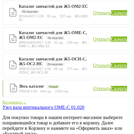
Каталог запчастей для Ж5-ОМ2-ЕС
По моделям
Открыть
Скачать
SP1654W27-1/26 · 39 стр. · 207 тов. · Ж5-ОМ2-
ЕС
Каталог запчастей для Ж5-ОМЕ-С,
Ж5-ОМ2-ЕС
По моделям
Открыть
Скачать
SPM1048X2W27-1/26 · 42 стр. · 229 тов. · Ж5-
ОМЕ-С, Ж5-ОМ2-ЕС
Каталог запчастей для Ж5-ОСН-С,
Ж5-ОС2-НС
По моделям
Открыть
Скачать
SPM1053X2W27-1/26 · 48 стр. · 273 тов. · Ж5-
ОСН-С, Ж5-ОС2-НС
Весь каталог
Общий
Открыть
Скачать
FSW28-1/26 · 444 стр. · 2459 тов.
Все каталоги →
Узел вала вертикального ОМЕ-С 01.020
Для покупки товара в нашем интернет-магазине выберите
понравившийся товар и добавьте его в корзину. Далее
перейдите в Корзину и нажмите на «Оформить заказ» или
«Быстрый заказ».