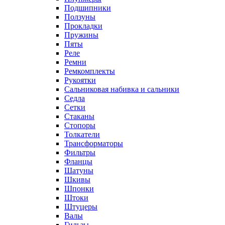
Подшипники
Ползуны
Прокладки
Пружины
Пяты
Реле
Ремни
Ремкомплекты
Рукоятки
Сальниковая набивка и сальники
Седла
Сетки
Стаканы
Стопоры
Толкатели
Трансформаторы
Фильтры
Фланцы
Шатуны
Шкивы
Шпонки
Штоки
Штуцеры
Валы
Гильзы