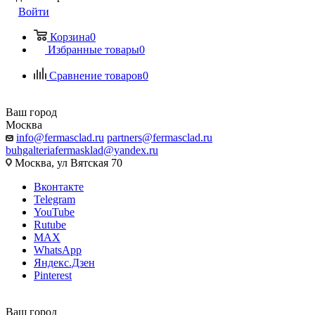
Войти
Корзина
0
Избранные товары
0
Сравнение товаров
0
Ваш город
Москва
info@fermasclad.ru
partners@fermasclad.ru
buhgalteriafermasklad@yandex.ru
Москва, ул Вятская 70
Вконтакте
Telegram
YouTube
Rutube
MAX
WhatsApp
Яндекс.Дзен
Pinterest
Ваш город