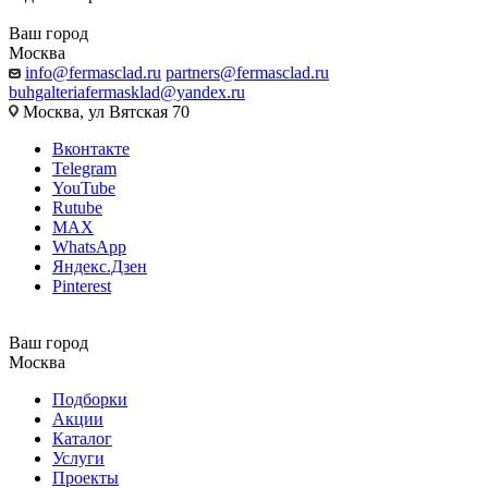
Ваш город
Москва
info@fermasclad.ru
partners@fermasclad.ru
buhgalteriafermasklad@yandex.ru
Москва, ул Вятская 70
Вконтакте
Telegram
YouTube
Rutube
MAX
WhatsApp
Яндекс.Дзен
Pinterest
Ваш город
Москва
Подборки
Акции
Каталог
Услуги
Проекты