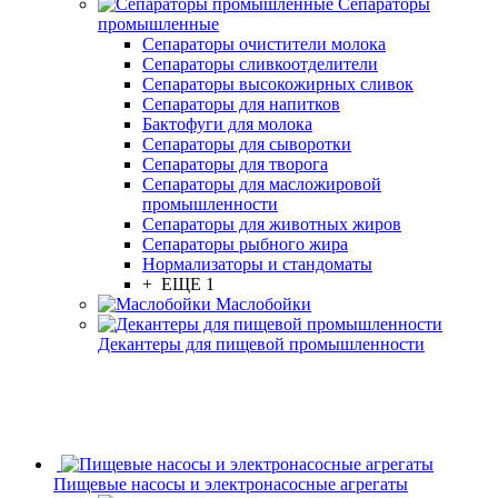
Сепараторы
промышленные
Сепараторы очистители молока
Сепараторы сливкоотделители
Сепараторы высокожирных сливок
Сепараторы для напитков
Бактофуги для молока
Сепараторы для сыворотки
Сепараторы для творога
Сепараторы для масложировой
промышленности
Сепараторы для животных жиров
Сепараторы рыбного жира
Нормализаторы и стандоматы
+ ЕЩЕ 1
Маслобойки
Декантеры для пищевой промышленности
Пищевые насосы и электронасосные агрегаты