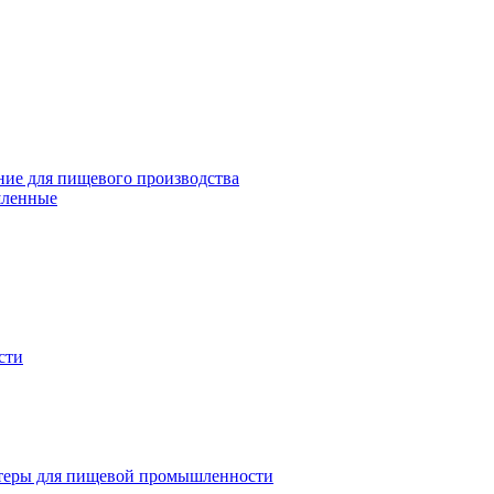
ие для пищевого производства
шленные
сти
теры для пищевой промышленности