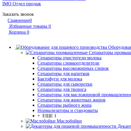
IMO
Отдел продаж
Заказать звонок
Сравнение
0
Избранные товары
0
Корзина
0
Оборудован
Сепараторы промы
Сепараторы очистители молока
Сепараторы сливкоотделители
Сепараторы высокожирных сливок
Сепараторы для напитков
Бактофуги для молока
Сепараторы для сыворотки
Сепараторы для творога
Сепараторы для масложировой промышленно
Сепараторы для животных жиров
Сепараторы рыбного жира
Нормализаторы и стандоматы
+ ЕЩЕ 1
Маслобойки
Декан