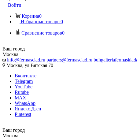
Войти
Корзина
0
Избранные товары
0
Сравнение товаров
0
Ваш город
Москва
info@fermasclad.ru
partners@fermasclad.ru
buhgalteriafermaskla
Москва, ул Вятская 70
Вконтакте
Telegram
YouTube
Rutube
MAX
WhatsApp
Яндекс.Дзен
Pinterest
Ваш город
Москва