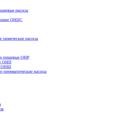
пищевые насосы
вающие ОНЦС
е химические насосы
ые пищевые ОНР
ые ОНП
е ОНШ
 пневматические насосы
я
ов