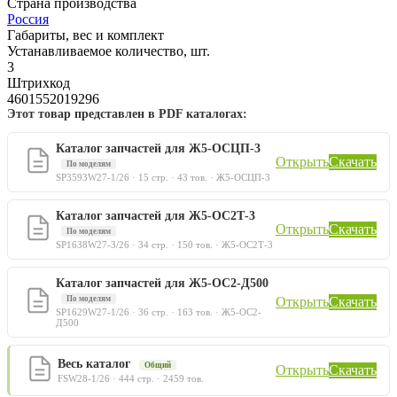
Страна производства
Россия
Габариты, вес и комплект
Устанавливаемое количество, шт.
3
Штрихкод
4601552019296
Этот товар представлен в PDF каталогах:
Каталог запчастей для Ж5-ОСЦП-3
Открыть
Скачать
По моделям
SP3593W27-1/26 · 15 стр. · 43 тов. · Ж5-ОСЦП-3
Каталог запчастей для Ж5-ОС2Т-3
Открыть
Скачать
По моделям
SP1638W27-3/26 · 34 стр. · 150 тов. · Ж5-ОС2Т-3
Каталог запчастей для Ж5-ОС2-Д500
По моделям
Открыть
Скачать
SP1629W27-1/26 · 36 стр. · 163 тов. · Ж5-ОС2-
Д500
Весь каталог
Общий
Открыть
Скачать
FSW28-1/26 · 444 стр. · 2459 тов.