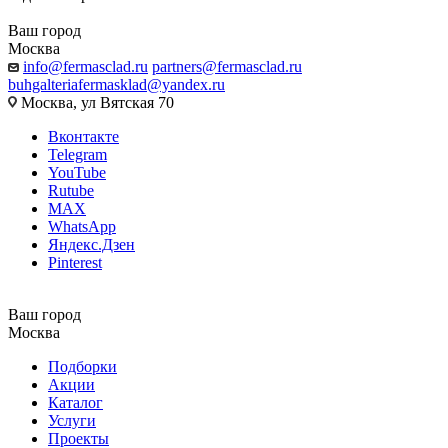
Ваш город
Москва
info@fermasclad.ru
partners@fermasclad.ru
buhgalteriafermasklad@yandex.ru
Москва, ул Вятская 70
Вконтакте
Telegram
YouTube
Rutube
MAX
WhatsApp
Яндекс.Дзен
Pinterest
Ваш город
Москва
Подборки
Акции
Каталог
Услуги
Проекты