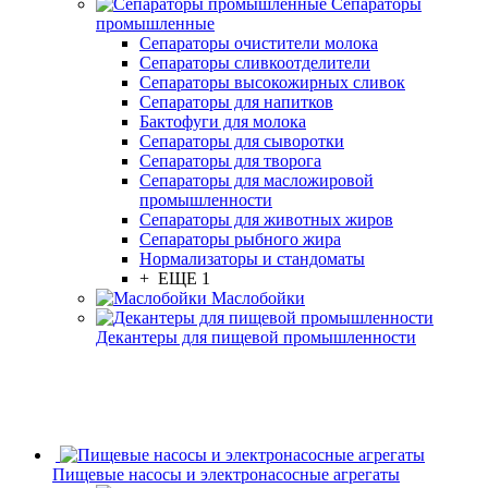
Сепараторы
промышленные
Сепараторы очистители молока
Сепараторы сливкоотделители
Сепараторы высокожирных сливок
Сепараторы для напитков
Бактофуги для молока
Сепараторы для сыворотки
Сепараторы для творога
Сепараторы для масложировой
промышленности
Сепараторы для животных жиров
Сепараторы рыбного жира
Нормализаторы и стандоматы
+ ЕЩЕ 1
Маслобойки
Декантеры для пищевой промышленности
Пищевые насосы и электронасосные агрегаты