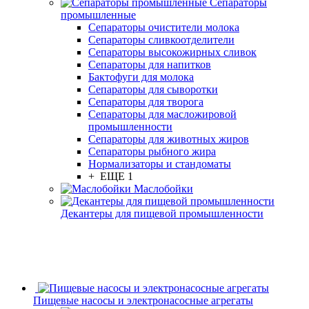
Сепараторы
промышленные
Сепараторы очистители молока
Сепараторы сливкоотделители
Сепараторы высокожирных сливок
Сепараторы для напитков
Бактофуги для молока
Сепараторы для сыворотки
Сепараторы для творога
Сепараторы для масложировой
промышленности
Сепараторы для животных жиров
Сепараторы рыбного жира
Нормализаторы и стандоматы
+ ЕЩЕ 1
Маслобойки
Декантеры для пищевой промышленности
Пищевые насосы и электронасосные агрегаты