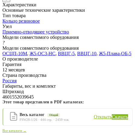
Характеристики
Основные технические характеристики
Тип товара
Кольцо резиновое
Узел
Приемно-отводящее устройство
Модели совместимого оборудования
?
Модели совместимого оборудования
ОСЦП-10М
,
Ж5-ОС3-НС
,
ВВЦГ-5
,
ВВЦГ-10
,
Ж5-Плава-ОБ-5
О производителе
Гарантия
12 месяцев
Страна производства
Россия
Габариты, вес и комплект
Штрихкод
4601552039645
Этот товар представлен в PDF каталогах:
Весь каталог
Общий
Открыть
Скачать
FSW28-1/26 · 444 стр. · 2459 тов.
Все каталоги →