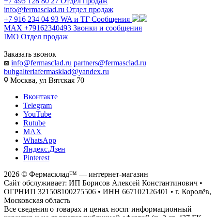
+7 495 128 80 27
Отдел продаж
info@fermasclad.ru
Отдел продаж
+7 916 234 04 93
WA и ТГ Сообщения
MAX +79162340493
Звонки и сообщения
IMO
Отдел продаж
Заказать звонок
info@fermasclad.ru
partners@fermasclad.ru
buhgalteriafermasklad@yandex.ru
Москва, ул Вятская 70
Вконтакте
Telegram
YouTube
Rutube
MAX
WhatsApp
Яндекс.Дзен
Pinterest
2026 © Фермасклад™ — интернет-магазин
Сайт обслуживает: ИП Борисов Алексей Константинович •
ОГРНИП 321508100275506 • ИНН 667102126401 • г. Королёв,
Московская область
Все сведения о товарах и ценах носят информационный