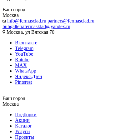
Ваш город
Москва
info@fermasclad.ru
partners@fermasclad.ru
buhgalteriafermasklad@yandex.ru
Москва, ул Вятская 70
Вконтакте
Telegram
YouTube
Rutube
MAX
WhatsApp
Яндекс.Дзен
Pinterest
Ваш город
Москва
Подборки
Акции
Каталог
Услуги
Проекты