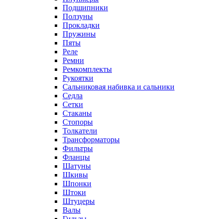
Подшипники
Ползуны
Прокладки
Пружины
Пяты
Реле
Ремни
Ремкомплекты
Рукоятки
Сальниковая набивка и сальники
Седла
Сетки
Стаканы
Стопоры
Толкатели
Трансформаторы
Фильтры
Фланцы
Шатуны
Шкивы
Шпонки
Штоки
Штуцеры
Валы
Гильзы