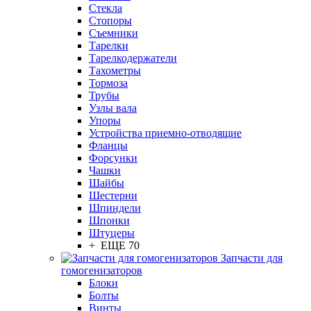
Стекла
Стопоры
Съемники
Тарелки
Тарелкодержатели
Тахометры
Тормоза
Трубы
Узлы вала
Упоры
Устройства приемно-отводящие
Фланцы
Форсунки
Чашки
Шайбы
Шестерни
Шпиндели
Шпонки
Штуцеры
+ ЕЩЕ 70
Запчасти для
гомогенизаторов
Блоки
Болты
Винты