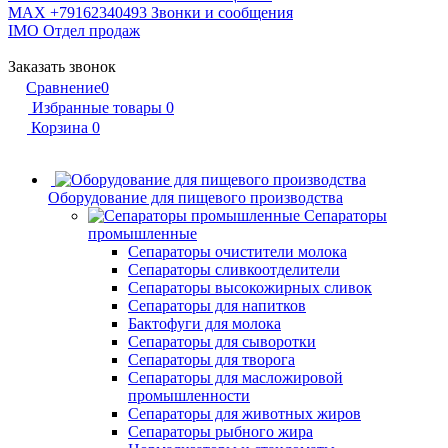
MAX +79162340493
Звонки и сообщения
IMO
Отдел продаж
Заказать звонок
Сравнение
0
Избранные товары
0
Корзина
0
Оборудование для пищевого производства
Сепараторы
промышленные
Сепараторы очистители молока
Сепараторы сливкоотделители
Сепараторы высокожирных сливок
Сепараторы для напитков
Бактофуги для молока
Сепараторы для сыворотки
Сепараторы для творога
Сепараторы для масложировой
промышленности
Сепараторы для животных жиров
Сепараторы рыбного жира