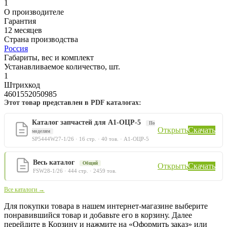
1
О производителе
Гарантия
12 месяцев
Страна производства
Россия
Габариты, вес и комплект
Устанавливаемое количество, шт.
1
Штрихкод
4601552050985
Этот товар представлен в PDF каталогах:
Каталог запчастей для А1-ОЦР-5
По
Открыть
Скачать
моделям
SP5444W27-1/26 · 16 стр. · 40 тов. · А1-ОЦР-5
Весь каталог
Общий
Открыть
Скачать
FSW28-1/26 · 444 стр. · 2459 тов.
Все каталоги →
Для покупки товара в нашем интернет-магазине выберите
понравившийся товар и добавьте его в корзину. Далее
перейдите в Корзину и нажмите на «Оформить заказ» или