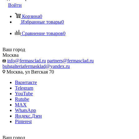
Войти
Корзина
0
Избранные товары
0
Сравнение товаров
0
Ваш город
Москва
info@fermasclad.ru
partners@fermasclad.ru
buhgalteriafermasklad@yandex.ru
Москва, ул Вятская 70
Вконтакте
Telegram
YouTube
Rutube
MAX
WhatsApp
Яндекс.Дзен
Pinterest
Ваш город