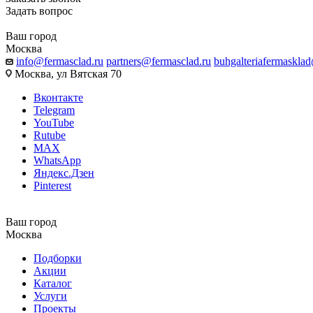
Задать вопрос
Ваш город
Москва
info@fermasclad.ru
partners@fermasclad.ru
buhgalteriafermaskla
Москва, ул Вятская 70
Вконтакте
Telegram
YouTube
Rutube
MAX
WhatsApp
Яндекс.Дзен
Pinterest
Ваш город
Москва
Подборки
Акции
Каталог
Услуги
Проекты