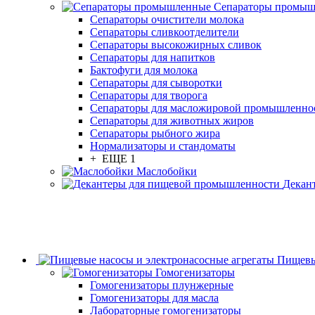
Сепараторы промы
Сепараторы очистители молока
Сепараторы сливкоотделители
Сепараторы высокожирных сливок
Сепараторы для напитков
Бактофуги для молока
Сепараторы для сыворотки
Сепараторы для творога
Сепараторы для масложировой промышленно
Сепараторы для животных жиров
Сепараторы рыбного жира
Нормализаторы и стандоматы
+ ЕЩЕ 1
Маслобойки
Декан
Пищевы
Гомогенизаторы
Гомогенизаторы плунжерные
Гомогенизаторы для масла
Лабораторные гомогенизаторы