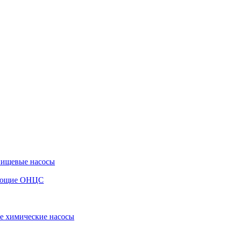
пищевые насосы
вающие ОНЦС
е химические насосы