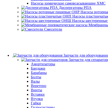
Насосы химические самовсасывающие ХМС
Диспергаторы РПА
Насосы роторн
Насосы пластинчат
Насосы шестеренны
Мембранные
Смесители
Запчасти для оборудовани
Запчасти для сепаратор
Амортизаторы
Бандажи
Барабаны
Болты
Валы
Веретено
Винты
Вставки
Втулки
Гайки
Гидросистемы