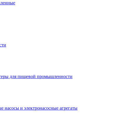
шленные
сти
теры для пищевой промышленности
е насосы и электронасосные агрегаты