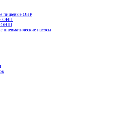
ые пищевые ОНР
ые ОНП
е ОНШ
 пневматические насосы
я
ов